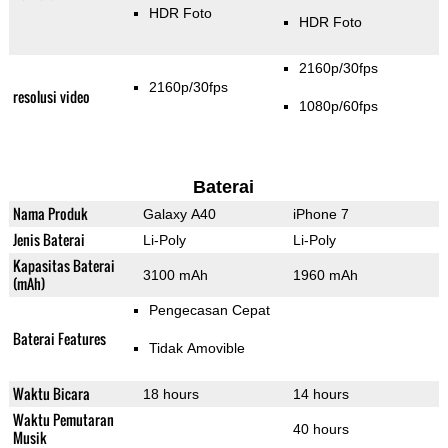
HDR Foto
HDR Foto
2160p/30fps
2160p/30fps
resolusi video
1080p/60fps
Baterai
Nama Produk
Galaxy A40
iPhone 7
Jenis Baterai
Li-Poly
Li-Poly
Kapasitas Baterai
3100 mAh
1960 mAh
(mAh)
Pengecasan Cepat
Baterai Features
Tidak Amovible
Waktu Bicara
18 hours
14 hours
Waktu Pemutaran
40 hours
Musik