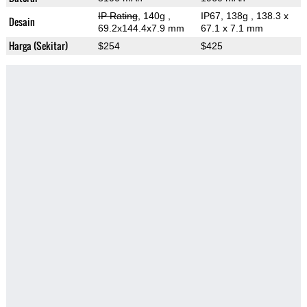
IP Rating
, 140g
,
IP67, 138g
, 138.3 x
Desain
69.2x144.4x7.9 mm
67.1 x 7.1 mm
Harga (Sekitar)
$254
$425