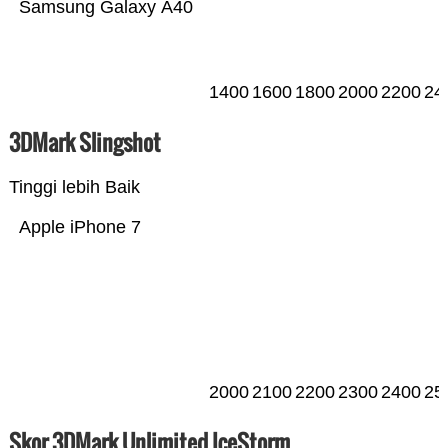
Samsung Galaxy A40
1400
1600
1800
2000
2200
24
3DMark Slingshot
Tinggi lebih Baik
Apple iPhone 7
2000
2100
2200
2300
2400
25
Skor 3DMark Unlimited IceStorm