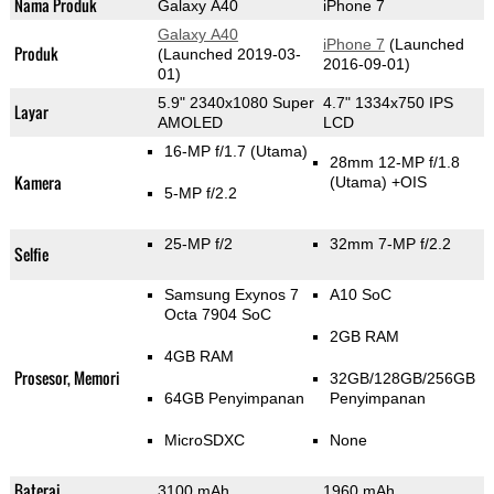
Nama Produk
Galaxy A40
iPhone 7
Galaxy A40
iPhone 7
(Launched
Produk
(Launched 2019-03-
2016-09-01)
01)
5.9" 2340x1080 Super
4.7" 1334x750 IPS
Layar
AMOLED
LCD
16-MP f/1.7
(Utama)
28mm 12-MP f/1.8
Kamera
(Utama)
+OIS
5-MP f/2.2
25-MP f/2
32mm 7-MP f/2.2
Selfie
Samsung Exynos 7
A10 SoC
Octa 7904 SoC
2GB RAM
4GB RAM
Prosesor, Memori
32GB/128GB/256GB
64GB Penyimpanan
Penyimpanan
MicroSDXC
None
Baterai
3100 mAh
1960 mAh