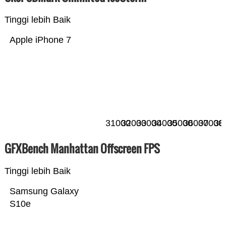
Tinggi lebih Baik
Apple iPhone 7
31000
32000
33000
34000
35000
36000
37000
38
GFXBench Manhattan Offscreen FPS
Tinggi lebih Baik
Samsung Galaxy
S10e