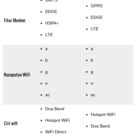
UMTS
GPRS
EDGE
EDGE
Fitur Modem
HSPA+
LTE
LTE
a
a
b
b
g
g
Kecepatan WiFi
n
n
ac
ac
Dua Band
Hotspot WiFi
Hotspot WiFi
Ciri wifi
Dua Band
WiFi Direct