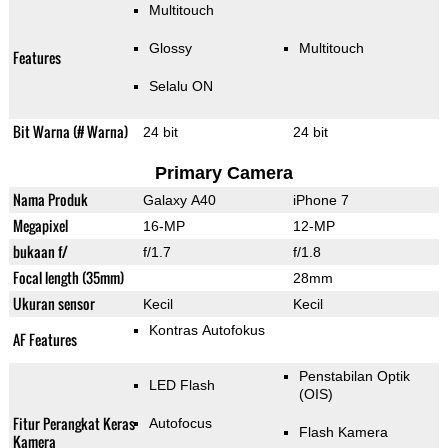
Multitouch
Glossy
Multitouch
Features
Selalu ON
Bit Warna (# Warna)
24 bit
24 bit
Primary Camera
Nama Produk
Galaxy A40
iPhone 7
Megapixel
16-MP
12-MP
bukaan f/
f/1.7
f/1.8
Focal length (35mm)
28mm
Ukuran sensor
Kecil
Kecil
Kontras Autofokus
AF Features
Penstabilan Optik
LED Flash
(OIS)
Fitur Perangkat Keras
Autofocus
Flash Kamera
Kamera