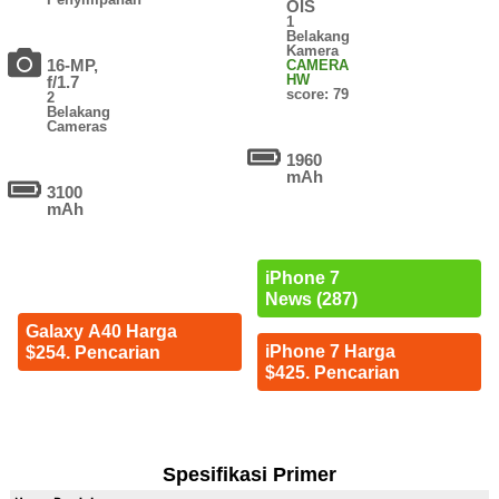
OIS
1
Belakang
Kamera
16-MP,
CAMERA
HW
f/1.7
score: 79
2
Belakang
Cameras
1960
mAh
3100
mAh
iPhone 7
News (287)
Galaxy A40 Harga
iPhone 7 Harga
$254. Pencarian
$425. Pencarian
Spesifikasi Primer