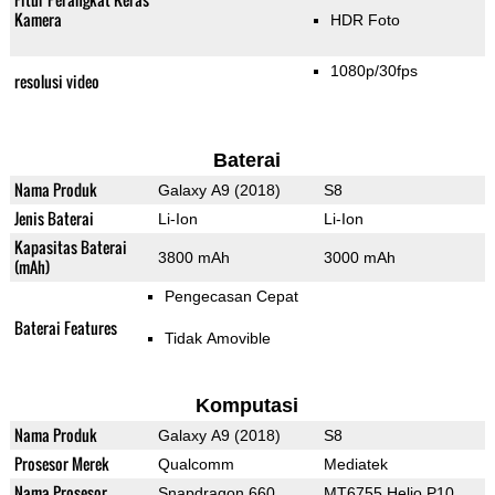
Kamera
HDR Foto
1080p/30fps
resolusi video
Baterai
Nama Produk
Galaxy A9 (2018)
S8
Jenis Baterai
Li-Ion
Li-Ion
Kapasitas Baterai
3800 mAh
3000 mAh
(mAh)
Pengecasan Cepat
Baterai Features
Tidak Amovible
Komputasi
Nama Produk
Galaxy A9 (2018)
S8
Prosesor Merek
Qualcomm
Mediatek
Nama Prosesor
Snapdragon 660
MT6755 Helio P10