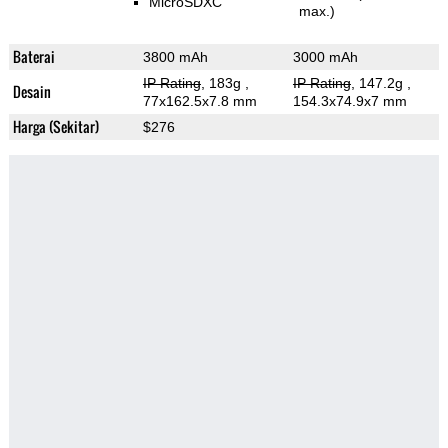
MicroSDXC
max.)
Baterai
3800 mAh
3000 mAh
IP Rating
, 183g
,
IP Rating
, 147.2g
,
Desain
77x162.5x7.8 mm
154.3x74.9x7 mm
Harga (Sekitar)
$276