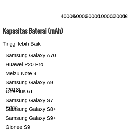
40000
60000
80000
100000
120000
14
Kapasitas Baterai (mAh)
Tinggi lebih Baik
Samsung Galaxy A70
Huawei P20 Pro
Meizu Note 9
Samsung Galaxy A9
(2018)
OnePlus 6T
Samsung Galaxy S7
Edge
Samsung Galaxy S8+
Samsung Galaxy S9+
Gionee S9