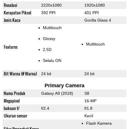
Resolusi
2220x1080
1920x1080
Kerapatan Piksel
392 PPI
401 PPI
Jenis Kaca
Gorilla Glass 4
Multitouch
Glossy
Multitouch
Features
2.5D
Selalu ON
Bit Warna (# Warna)
24 bit
24 bit
Primary Camera
Nama Produk
Galaxy A9 (2018)
S8
Megapixel
16-MP
bukaan f/
f/2.4
f/1.8
Ukuran sensor
Kecil
Flash Kamera
Fitur Perangkat Keras