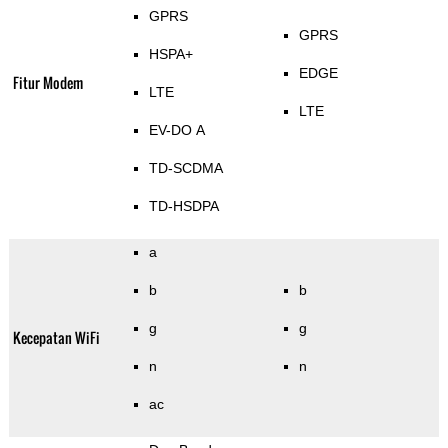
GPRS
GPRS
HSPA+
EDGE
Fitur Modem
LTE
LTE
EV-DO A
TD-SCDMA
TD-HSDPA
a
b
b
g
g
Kecepatan WiFi
n
n
ac