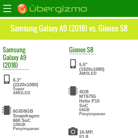
Samsung Galaxy A9 (2018) vs. Gionee S8
Samsung
Gionee
S8
Galaxy A9
(2018)
5.5"
(1920x1080)
AMOLED
6.3"
(2220x1080)
Super
4GB
AMOLED
MT6755
Helio P10
SoC
64GB
6GB/8GB
Penyimpanan
Snapdragon
660 SoC
128GB
Penyimpanan
16-MP,
f/1.8