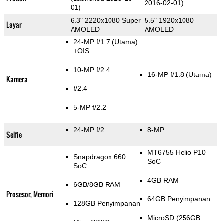
2016-02-01)
01)
6.3" 2220x1080 Super
5.5" 1920x1080
Layar
AMOLED
AMOLED
24-MP f/1.7
(Utama)
+OIS
10-MP f/2.4
16-MP f/1.8
(Utama)
Kamera
f/2.4
5-MP f/2.2
24-MP f/2
8-MP
Selfie
MT6755 Helio P10
Snapdragon 660
SoC
SoC
4GB RAM
6GB/8GB RAM
Prosesor, Memori
64GB Penyimpanan
128GB Penyimpanan
MicroSD (256GB