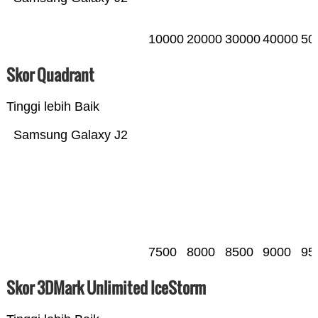
10000
20000
30000
40000
50
Skor Quadrant
Tinggi lebih Baik
Samsung Galaxy J2
7500
8000
8500
9000
95
Skor 3DMark Unlimited IceStorm