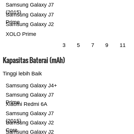
Samsung Galaxy J7
(2015)
Samsung Galaxy J7
Prime
Samsung Galaxy J2
XOLO Prime
3
5
7
9
11
Kapasitas Baterai (mAh)
Tinggi lebih Baik
Samsung Galaxy J4+
Samsung Galaxy J7
Prime
Xiaomi Redmi 6A
Samsung Galaxy J7
(2015)
Samsung Galaxy J2
Core
Samsung Galaxy J2