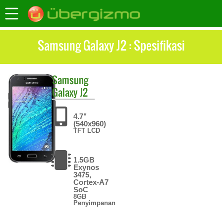
Samsung Galaxy J2 : Spesifikasi
Samsung
Galaxy J2
4.7"
(540x960)
TFT LCD
1.5GB
Exynos
3475,
Cortex-A7
SoC
8GB
Penyimpanan