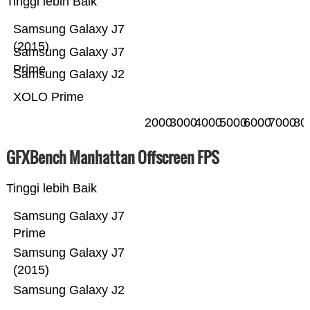
Tinggi lebih Baik
Samsung Galaxy J7
(2015)
Samsung Galaxy J7
Prime
Samsung Galaxy J2
XOLO Prime
2000
3000
4000
5000
6000
7000
80
GFXBench Manhattan Offscreen FPS
Tinggi lebih Baik
Samsung Galaxy J7
Prime
Samsung Galaxy J7
(2015)
Samsung Galaxy J2