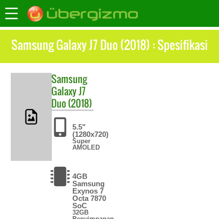
Samsung Galaxy J7 Duo (2018) : Spesifikasi
Samsung
Galaxy J7
Duo (2018)
5.5"
(1280x720)
Super
AMOLED
4GB
Samsung
Exynos 7
Octa 7870
SoC
32GB
Penyimpanan