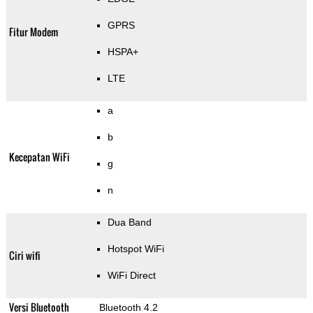
GPRS
Fitur Modem
HSPA+
LTE
a
b
Kecepatan WiFi
g
n
Dua Band
Hotspot WiFi
Ciri wifi
WiFi Direct
Versi Bluetooth
Bluetooth 4.2