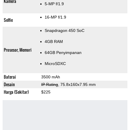
Kamera
5-MP f/1.9
16-MP f/1.9
Selfie
Snapdragon 450 SoC
4GB RAM
Prosesor, Memori
64GB Penyimpanan
MicroSDXC
Baterai
3500 mAh
Desain
IP Rating
, 75.8x160x7.95 mm
Harga (Sekitar)
$225