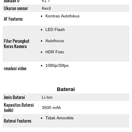
bukaan f/
f/1.7
Ukuran sensor
Kecil
Kontras Autofokus
AF Features
LED Flash
Fitur Perangkat
Autofocus
Keras Kamera
HDR Foto
1080p/30fps
resolusi video
Baterai
Jenis Baterai
Li-Ion
Kapasitas Baterai
3500 mAh
(mAh)
Tidak Amovible
Baterai Features