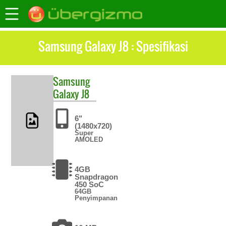
Samsung Galaxy J8 : Spesifikasi
Samsung
Galaxy J8
6"
(1480x720)
Super
AMOLED
4GB
Snapdragon
450 SoC
64GB
Penyimpanan