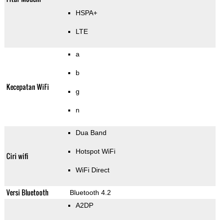
HSPA+
LTE
a
b
Kecepatan WiFi
g
n
Dua Band
Hotspot WiFi
Ciri wifi
WiFi Direct
Versi Bluetooth
Bluetooth 4.2
A2DP