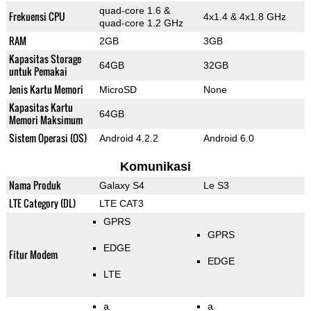
quad-core 1.6 &
Frekuensi CPU
4x1.4 & 4x1.8 GHz
quad-core 1.2 GHz
RAM
2GB
3GB
Kapasitas Storage
64GB
32GB
untuk Pemakai
Jenis Kartu Memori
MicroSD
None
Kapasitas Kartu
64GB
Memori Maksimum
Sistem Operasi (OS)
Android 4.2.2
Android 6.0
Komunikasi
Nama Produk
Galaxy S4
Le S3
LTE Category (DL)
LTE CAT3
GPRS
GPRS
EDGE
Fitur Modem
EDGE
LTE
a
a