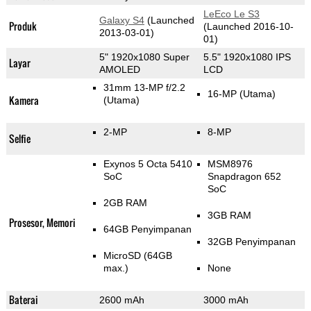
LeEco Le S3
Galaxy S4
(Launched
Produk
(Launched 2016-10-
2013-03-01)
01)
5" 1920x1080 Super
5.5" 1920x1080 IPS
Layar
AMOLED
LCD
31mm 13-MP f/2.2
16-MP
(Utama)
Kamera
(Utama)
2-MP
8-MP
Selfie
Exynos 5 Octa 5410
MSM8976
SoC
Snapdragon 652
SoC
2GB RAM
3GB RAM
Prosesor, Memori
64GB Penyimpanan
32GB Penyimpanan
MicroSD (64GB
max.)
None
Baterai
2600 mAh
3000 mAh