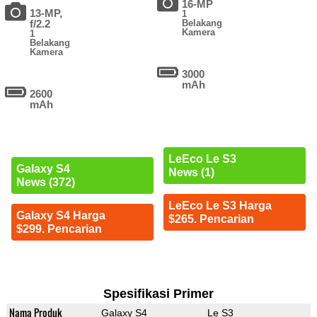
16-MP
13-MP,
1
f/2.2
Belakang
Kamera
1
Belakang
Kamera
3000
mAh
2600
mAh
LeEco Le S3
Galaxy S4
News (1)
News (372)
LeEco Le S3 Harga
Galaxy S4 Harga
$265. Pencarian
$299. Pencarian
Spesifikasi Primer
Nama Produk
Galaxy S4
Le S3