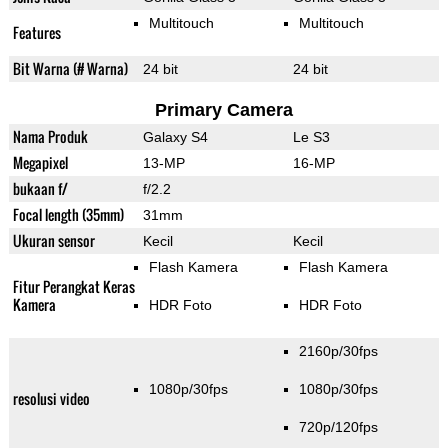
Multitouch
Multitouch
Features
Bit Warna (# Warna)
24 bit
24 bit
Primary Camera
Nama Produk
Galaxy S4
Le S3
Megapixel
13-MP
16-MP
bukaan f/
f/2.2
Focal length (35mm)
31mm
Ukuran sensor
Kecil
Kecil
Flash Kamera
Flash Kamera
Fitur Perangkat Keras
Kamera
HDR Foto
HDR Foto
2160p/30fps
1080p/30fps
1080p/30fps
resolusi video
720p/120fps