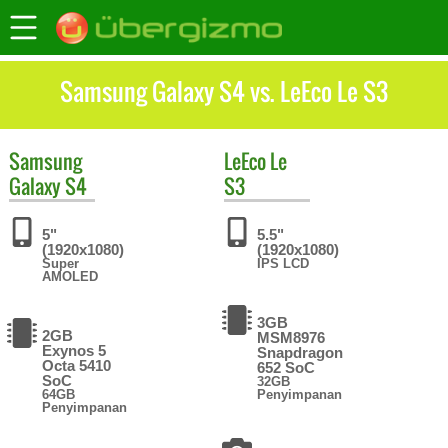
Samsung Galaxy S4 vs. LeEco Le S3
Samsung
LeEco
Le
Galaxy S4
S3
5"
5.5"
(1920x1080)
(1920x1080)
Super
IPS LCD
AMOLED
3GB
2GB
MSM8976
Exynos 5
Snapdragon
Octa 5410
652 SoC
SoC
32GB
64GB
Penyimpanan
Penyimpanan