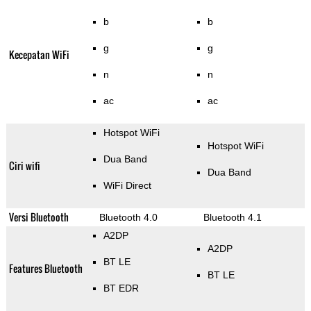
b
b
g
g
Kecepatan WiFi
n
n
ac
ac
Hotspot WiFi
Hotspot WiFi
Dua Band
Ciri wifi
Dua Band
WiFi Direct
Versi Bluetooth
Bluetooth 4.0
Bluetooth 4.1
A2DP
A2DP
BT LE
Features Bluetooth
BT LE
BT EDR