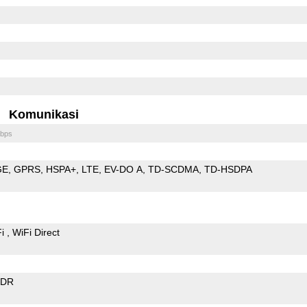
Komunikasi
bps
GE
GPRS
HSPA+
LTE
EV-DO A
TD-SCDMA
TD-HSDPA
Fi
WiFi Direct
EDR