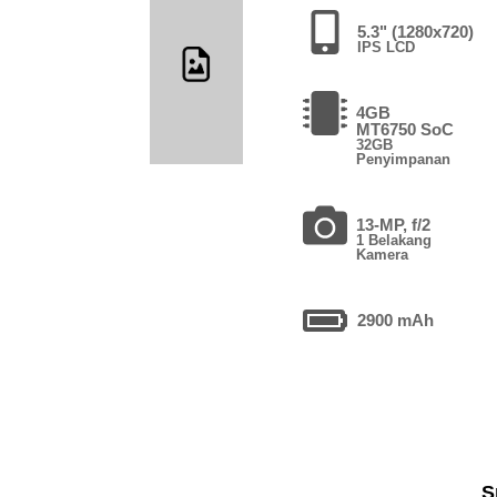
5.3" (1280x720)
IPS LCD
4GB
MT6750 SoC
32GB
Penyimpanan
13-MP, f/2
1 Belakang
Kamera
2900 mAh
S