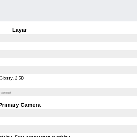
Layar
Glossy
2.5D
 warna)
Primary Camera
ofokus
Fasa-pengesanan autofokus