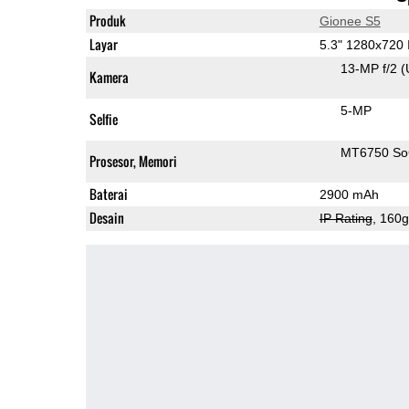
Produk
Gionee S5
Layar
5.3" 1280x720
13-MP f/2
(
Kamera
5-MP
Selfie
MT6750 S
Prosesor, Memori
Baterai
2900 mAh
Desain
IP Rating
, 160