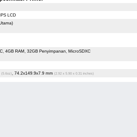
 IPS LCD
Utama)
oC
4GB RAM
32GB Penyimpanan
MicroSDXC
g
, 74.2x149.9x7.9 mm
(5.6oz)
(2.92 x 5.90 x 0.31 inches)