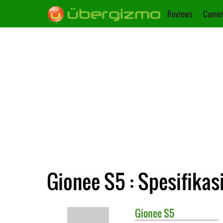
Reviews
Camer
Gionee S5 : Spesifikas
Gionee
S5