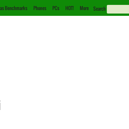
as Benchmarks
Phones
PCs
HOT!
More
Search
i