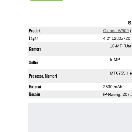
S
Produk
Gionee W909
(
Layar
4.2" 1280x720
16-MP
(Ut
Kamera
5-MP
Selfie
MT6755 Hel
Prosesor, Memori
Baterai
2530 mAh
Desain
IP Rating
, 207