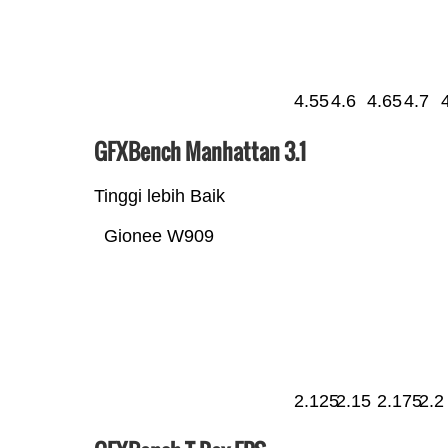
4.55
4.6
4.65
4.7
GFXBench Manhattan 3.1
Tinggi lebih Baik
Gionee W909
2.125
2.15
2.175
2.2