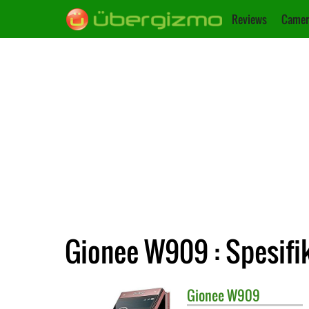
Reviews
Camer
Gionee W909 : Spesifi
Gionee
W909