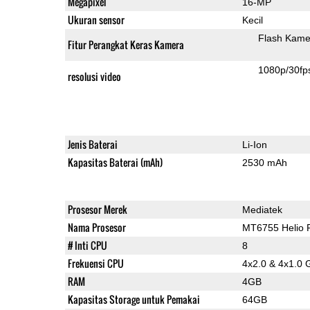
Megapixel
16-MP
Ukuran sensor
Kecil
Flash Kame
Fitur Perangkat Keras Kamera
1080p/30fp
resolusi video
Jenis Baterai
Li-Ion
Kapasitas Baterai (mAh)
2530 mAh
Prosesor Merek
Mediatek
Nama Prosesor
MT6755 Helio 
# Inti CPU
8
Frekuensi CPU
4x2.0 & 4x1.0 
RAM
4GB
Kapasitas Storage untuk Pemakai
64GB