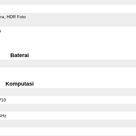
ra
HDR Foto
s
Baterai
Komputasi
P10
GHz