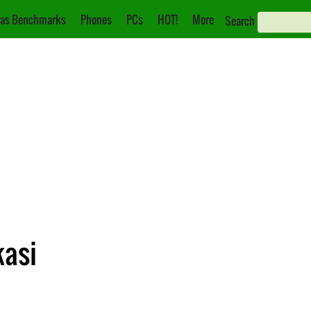
as Benchmarks
Phones
PCs
HOT!
More
Search
kasi