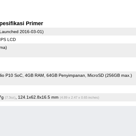
pesifikasi Primer
Launched 2016-03-01)
 IPS LCD
ama)
io P10 SoC
4GB RAM
64GB Penyimpanan
MicroSD (256GB max.)
.7g
, 124.1x62.8x16.5 mm
(7.3oz)
(4.89 x 2.47 x 0.65 inches)