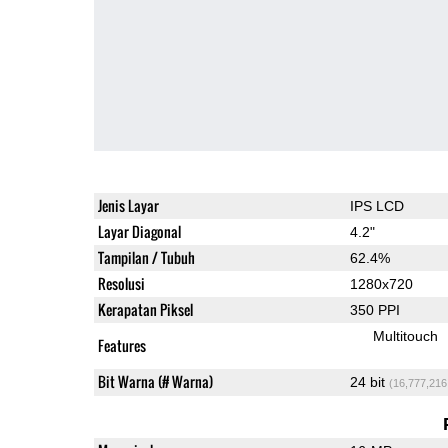
Jenis Layar
IPS LCD
Layar Diagonal
4.2"
Tampilan / Tubuh
62.4%
Resolusi
1280x720
Kerapatan Piksel
350 PPI
Multitouch
Features
Bit Warna (# Warna)
24 bit
(16,777,216