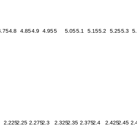
4.75
4.8
4.85
4.9
4.95
5
5.05
5.1
5.15
5.2
5.25
5.3
5
2.225
2.25
2.275
2.3
2.325
2.35
2.375
2.4
2.425
2.45
2.