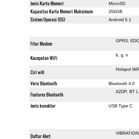
Jenis Kartu Memori
MicroSD
Kapasitas Kartu Memori Maksimum
256GB
Sistem Operasi (OS)
Android 5.1
GPRS
ED
Fitur Modem
b
g
n
Kecepatan WiFi
Hotspot Wi
Ciri wifi
Versi Bluetooth
Bluetooth 4.0
A2DP
BT 
Features Bluetooth
Jenis konektor
USB Type C
VIBRATION
Daftar Alert