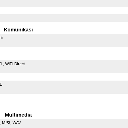
Komunikasi
GE
Fi
WiFi Direct
LE
Multimedia
MP3
WAV