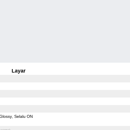
Layar
Glossy
Selalu ON
 warna)