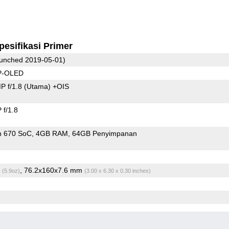
pesifikasi Primer
unched 2019-05-01)
 P-OLED
P f/1.8
(Utama)
+OIS
f/1.8
n 670 SoC
4GB RAM
64GB Penyimpanan
g
, 76.2x160x7.6 mm
(5.9oz)
(3.00 x 6.30 x 0.30 inches)