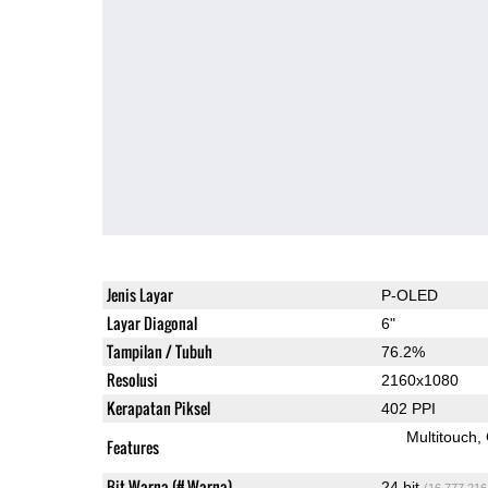
Jenis Layar
P-OLED
Layar Diagonal
6"
Tampilan / Tubuh
76.2%
Resolusi
2160x1080
Kerapatan Piksel
402 PPI
Multitouch
Features
Bit Warna (# Warna)
24 bit
(16,777,216