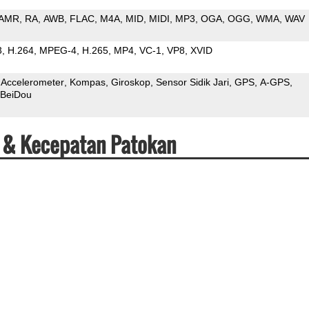
AMR
RA
AWB
FLAC
M4A
MID
MIDI
MP3
OGA
OGG
WMA
WAV
3
H.264
MPEG-4
H.265
MP4
VC-1
VP8
XVID
Accelerometer
Kompas
Giroskop
Sensor Sidik Jari
GPS
A-GPS
BeiDou
i & Kecepatan Patokan