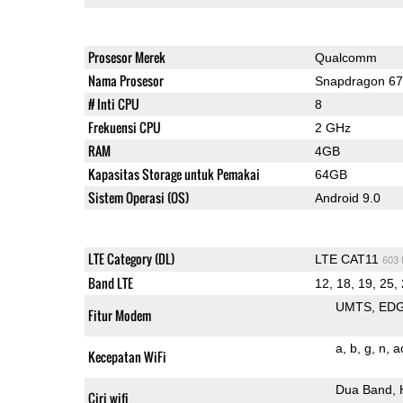
Prosesor Merek
Qualcomm
Nama Prosesor
Snapdragon 6
# Inti CPU
8
Frekuensi CPU
2 GHz
RAM
4GB
Kapasitas Storage untuk Pemakai
64GB
Sistem Operasi (OS)
Android 9.0
LTE Category (DL)
LTE CAT11
603
Band LTE
12, 18, 19, 25, 
UMTS
ED
Fitur Modem
a
b
g
n
a
Kecepatan WiFi
Dua Band
Ciri wifi