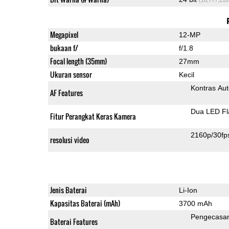
Megapixel
12-MP
bukaan f/
f/1.8
Focal length (35mm)
27mm
Ukuran sensor
Kecil
Kontras Aut
AF Features
Dua LED Fl
Fitur Perangkat Keras Kamera
2160p/30fp
resolusi video
Jenis Baterai
Li-Ion
Kapasitas Baterai (mAh)
3700 mAh
Pengecasa
Baterai Features