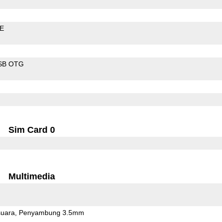
LE
SB OTG
Sim Card 0
Multimedia
uara
Penyambung 3.5mm