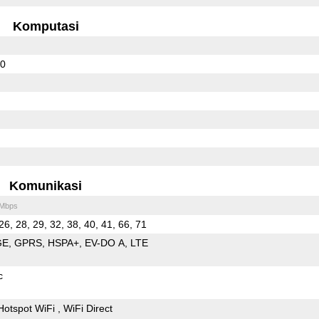
Komputasi
70
Komunikasi
 Mbps
26, 28, 29, 32, 38, 40, 41, 66, 71
GE
GPRS
HSPA+
EV-DO A
LTE
c
Hotspot WiFi
WiFi Direct