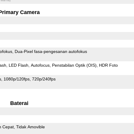
Primary Camera
ofokus
Dua-Pixel fasa-pengesanan autofokus
ash
LED Flash
Autofocus
Penstabilan Optik (OIS)
HDR Foto
s
1080p/120fps
720p/240fps
Baterai
n Cepat
Tidak Amovible