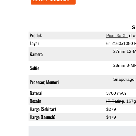
S
Produk
Pixel 3a XL
(La
Layar
6" 2160x1080
27mm 12-M
Kamera
28mm 8-MP 
Selfie
Snapdrago
Prosesor, Memori
Baterai
3700 mAh
Desain
IP Rating
, 167
Harga (Sekitar)
$279
Harga (Launch)
$479