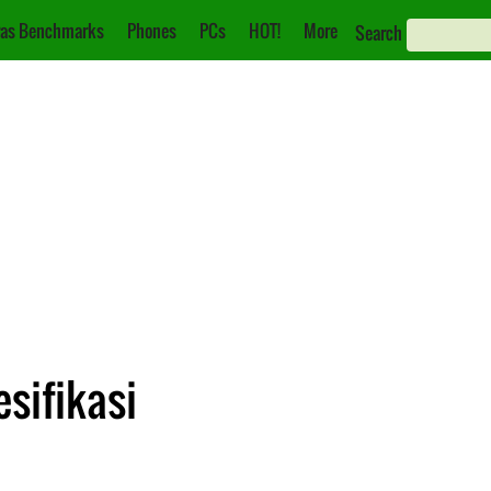
as Benchmarks
Phones
PCs
HOT!
More
Search
esifikasi