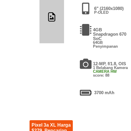
6" (2160x1080)
P-OLED
4GB
Snapdragon 670
SoC
64GB
Penyimpanan
12-MP, f/1.8, OIS
1 Belakang Kamera
CAMERA HW
score: 88
3700 mAh
Pixel 3a XL Harga
$279. Pencarian