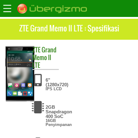
ZTE Grand Memo II LTE : Spesifikasi
ZTE
Grand
Memo II
LTE
6"
(1280x720)
IPS LCD
2GB
Snapdragon
400 SoC
16GB
Penyimpanan