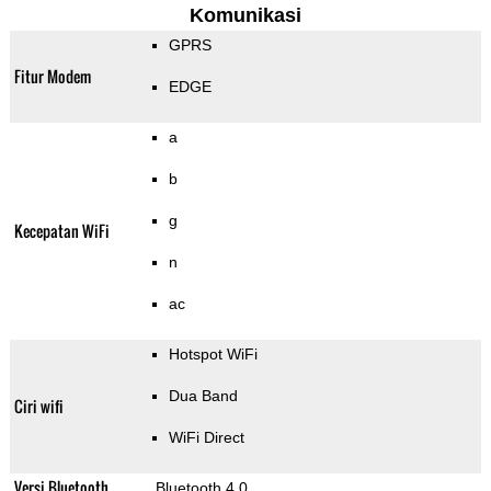
Komunikasi
GPRS
Fitur Modem
EDGE
a
b
g
Kecepatan WiFi
n
ac
Hotspot WiFi
Dua Band
Ciri wifi
WiFi Direct
Versi Bluetooth
Bluetooth 4.0