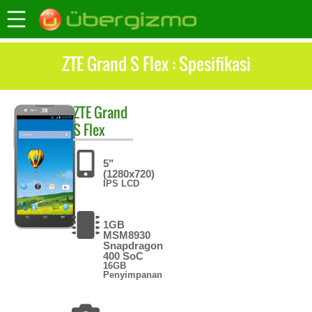
ZTE Grand S Flex : Spesifikasi
ZTE
Grand
S Flex
5"
(1280x720)
IPS LCD
1GB
MSM8930
Snapdragon
400 SoC
16GB
Penyimpanan