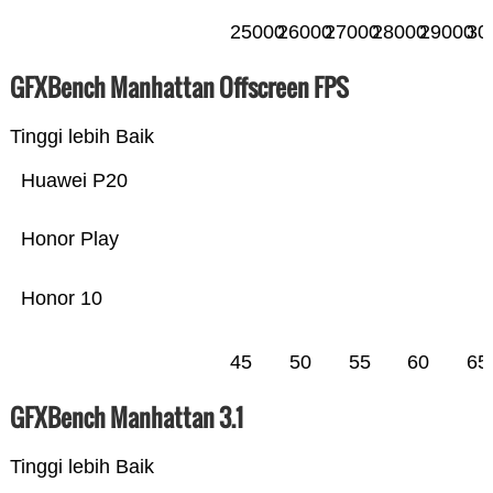
25000
26000
27000
28000
29000
30
GFXBench Manhattan Offscreen FPS
Tinggi lebih Baik
Huawei P20
Honor Play
Honor 10
45
50
55
60
65
GFXBench Manhattan 3.1
Tinggi lebih Baik