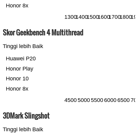
Honor 8x
1300
1400
1500
1600
1700
1800
19
Skor Geekbench 4 Multithread
Tinggi lebih Baik
Huawei P20
Honor Play
Honor 10
Honor 8x
4500
5000
5500
6000
6500
70
3DMark Slingshot
Tinggi lebih Baik