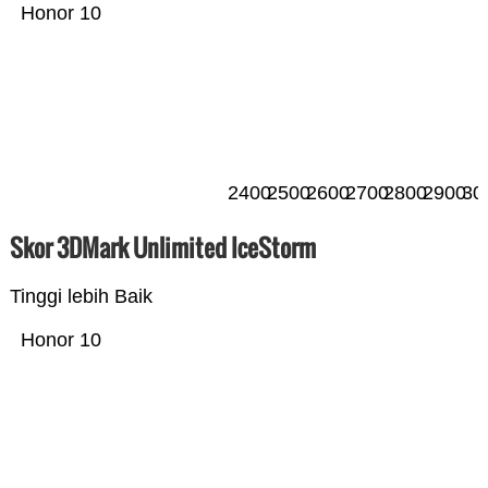
Honor 10
2400
2500
2600
2700
2800
2900
30
Skor 3DMark Unlimited IceStorm
Tinggi lebih Baik
Honor 10