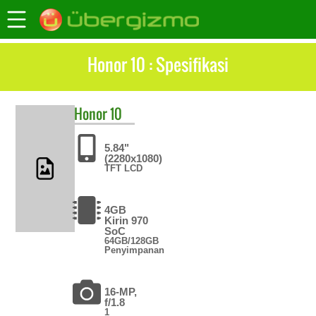
Honor 10 : Spesifikasi
Honor
10
5.84"
(2280x1080)
TFT LCD
4GB
Kirin 970
SoC
64GB/128GB
Penyimpanan
16-MP,
f/1.8
1