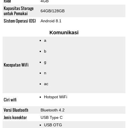
RAM
4GB
Kapasitas Storage
64GB/128GB
untuk Pemakai
Sistem Operasi (OS)
Android 8.1
Komunikasi
a
b
g
Kecepatan WiFi
n
ac
Hotspot WiFi
Ciri wifi
Versi Bluetooth
Bluetooth 4.2
Jenis konektor
USB Type C
USB OTG