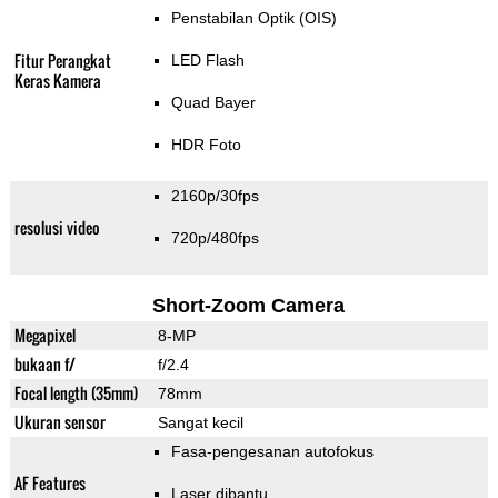
Penstabilan Optik (OIS)
Fitur Perangkat
LED Flash
Keras Kamera
Quad Bayer
HDR Foto
2160p/30fps
resolusi video
720p/480fps
Short-Zoom Camera
Megapixel
8-MP
bukaan f/
f/2.4
Focal length (35mm)
78mm
Ukuran sensor
Sangat kecil
Fasa-pengesanan autofokus
AF Features
Laser dibantu