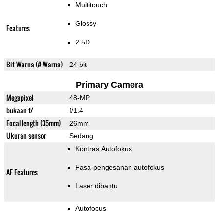
Multitouch
Glossy
Features
2.5D
Bit Warna (# Warna)
24 bit
Primary Camera
Megapixel
48-MP
bukaan f/
f/1.4
Focal length (35mm)
26mm
Ukuran sensor
Sedang
Kontras Autofokus
Fasa-pengesanan autofokus
AF Features
Laser dibantu
Autofocus