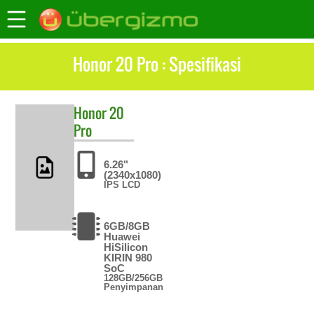
Honor 20 Pro : Spesifikasi
Honor
20
Pro
6.26"
(2340x1080)
IPS LCD
6GB/8GB
Huawei
HiSilicon
KIRIN 980
SoC
128GB/256GB
Penyimpanan