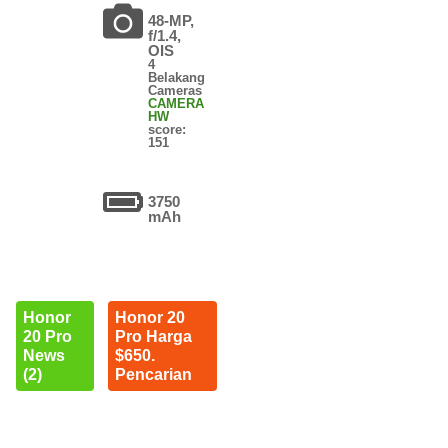
48-MP,
f/1.4,
OIS
4
Belakang
Cameras
CAMERA
HW
score:
151
3750
mAh
Honor
Honor 20
20 Pro
Pro Harga
News
$650.
(2)
Pencarian