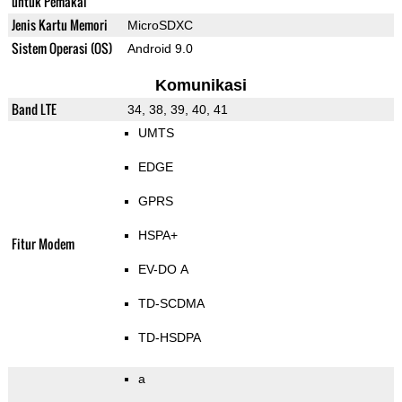
untuk Pemakai
Jenis Kartu Memori
MicroSDXC
Sistem Operasi (OS)
Android 9.0
Komunikasi
Band LTE
34, 38, 39, 40, 41
UMTS
EDGE
GPRS
HSPA+
Fitur Modem
EV-DO A
TD-SCDMA
TD-HSDPA
a