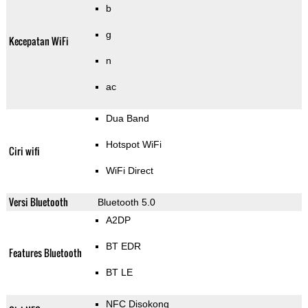
b
g
Kecepatan WiFi
n
ac
Dua Band
Hotspot WiFi
Ciri wifi
WiFi Direct
Versi Bluetooth
Bluetooth 5.0
A2DP
BT EDR
Features Bluetooth
BT LE
NFC Disokong