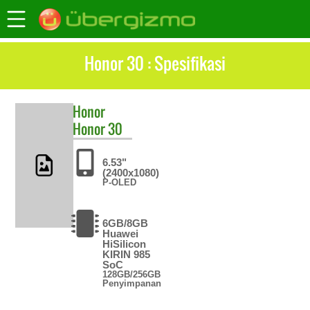
Honor 30 : Spesifikasi
Honor
Honor 30
6.53"
(2400x1080)
P-OLED
6GB/8GB
Huawei
HiSilicon
KIRIN 985
SoC
128GB/256GB
Penyimpanan