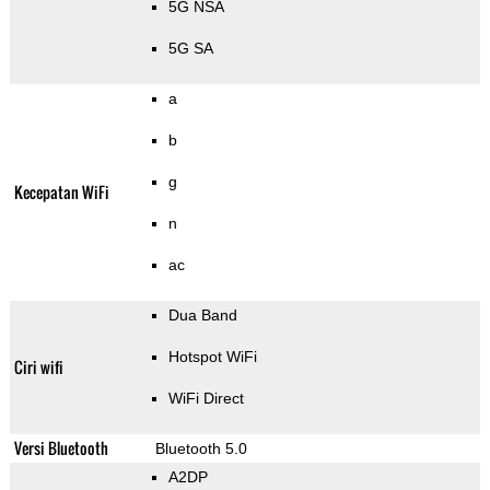
5G NSA
5G SA
a
b
g
Kecepatan WiFi
n
ac
Dua Band
Hotspot WiFi
Ciri wifi
WiFi Direct
Versi Bluetooth
Bluetooth 5.0
A2DP