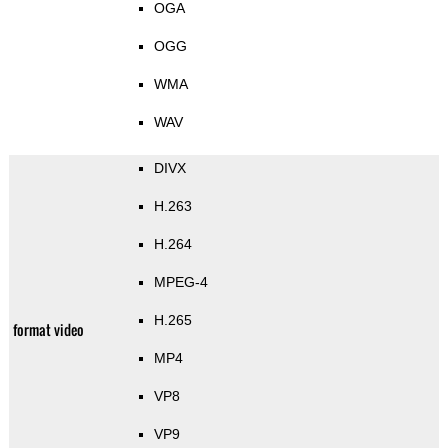
OGA
OGG
WMA
WAV
DIVX
H.263
H.264
MPEG-4
H.265
format video
MP4
VP8
VP9