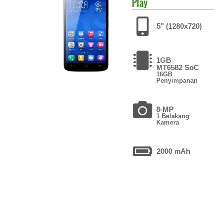
Play
5" (1280x720)
1GB
MT6582 SoC
16GB
Penyimpanan
8-MP
1 Belakang
Kamera
2000 mAh