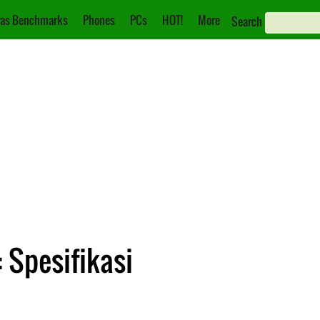
as Benchmarks
Phones
PCs
HOT!
More
Search
 Spesifikasi