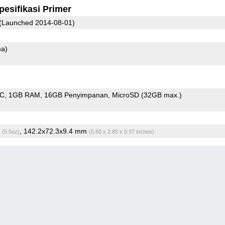
pesifikasi Primer
(Launched 2014-08-01)
ma)
oC
1GB RAM
16GB Penyimpanan
MicroSD (32GB max.)
g
, 142.2x72.3x9.4 mm
(5.5oz)
(5.60 x 2.85 x 0.37 inches)