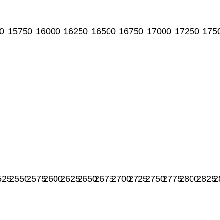
0
15750
16000
16250
16500
16750
17000
17250
175
525
2550
2575
2600
2625
2650
2675
2700
2725
2750
2775
2800
2825
2