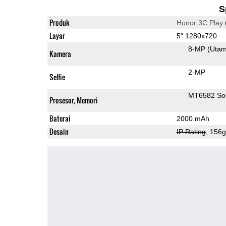
S
Produk
Honor 3C Play
Layar
5" 1280x720
8-MP
(Uta
Kamera
2-MP
Selfie
MT6582 S
Prosesor, Memori
Baterai
2000 mAh
Desain
IP Rating
, 156