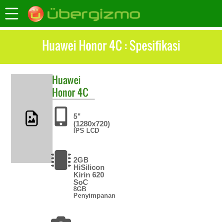
Huawei Honor 4C : Spesifikasi
Huawei
Honor 4C
5"
(1280x720)
IPS LCD
2GB
HiSilicon
Kirin 620
SoC
8GB
Penyimpanan