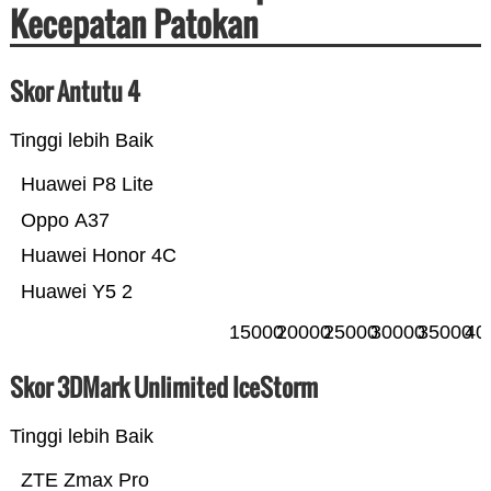
Kecepatan Patokan
Skor Antutu 4
Tinggi lebih Baik
Huawei P8 Lite
Oppo A37
Huawei Honor 4C
Huawei Y5 2
15000
20000
25000
30000
35000
40
Skor 3DMark Unlimited IceStorm
Tinggi lebih Baik
ZTE Zmax Pro