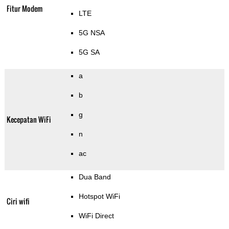
Fitur Modem
LTE
5G NSA
5G SA
a
b
g
Kecepatan WiFi
n
ac
Dua Band
Hotspot WiFi
Ciri wifi
WiFi Direct