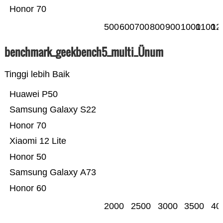
Honor 70
500
600
700
800
900
1000
1100
12
benchmark_geekbench5_multi_Ünum
Tinggi lebih Baik
Huawei P50
Samsung Galaxy S22
Honor 70
Xiaomi 12 Lite
Honor 50
Samsung Galaxy A73
Honor 60
2000
2500
3000
3500
40