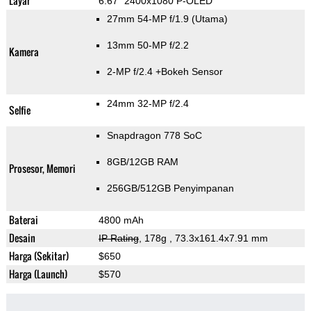
Layar
6.67" 2400x1080 P-OLED
27mm 54-MP f/1.9
(Utama)
13mm 50-MP f/2.2
Kamera
2-MP f/2.4
+Bokeh Sensor
24mm 32-MP f/2.4
Selfie
Snapdragon 778 SoC
8GB/12GB RAM
Prosesor, Memori
256GB/512GB Penyimpanan
Baterai
4800 mAh
Desain
IP Rating
, 178g
, 73.3x161.4x7.91 mm
Harga (Sekitar)
$650
Harga (Launch)
$570