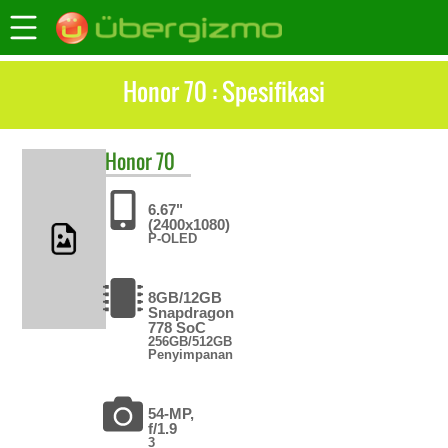
Honor 70 : Spesifikasi
Honor
70
6.67"
(2400x1080)
P-OLED
8GB/12GB
Snapdragon
778 SoC
256GB/512GB
Penyimpanan
54-MP,
f/1.9
3