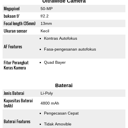
Ultrawide Camera
Megapixel
50-MP
bukaan f/
f/2.2
Focal length (35mm)
13mm
Ukuran sensor
Kecil
Kontras Autofokus
AF Features
Fasa-pengesanan autofokus
Fitur Perangkat
Quad Bayer
Keras Kamera
Baterai
Jenis Baterai
Li-Poly
Kapasitas Baterai
4800 mAh
(mAh)
Pengecasan Cepat
Baterai Features
Tidak Amovible