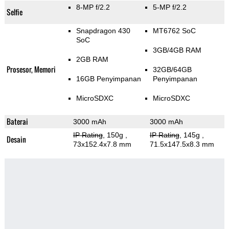
8-MP f/2.2
5-MP f/2.2
Selfie
Snapdragon 430
MT6762 SoC
SoC
3GB/4GB RAM
2GB RAM
Prosesor, Memori
32GB/64GB
16GB Penyimpanan
Penyimpanan
MicroSDXC
MicroSDXC
Baterai
3000 mAh
3000 mAh
IP Rating
, 150g
,
IP Rating
, 145g
,
Desain
73x152.4x7.8 mm
71.5x147.5x8.3 mm