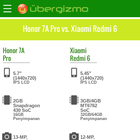
Honor 7A Pro vs. Xiaomi Redmi 6
Honor
7A
Xiaomi
Pro
Redmi 6
5.7"
5.45"
(1440x720)
(1440x720)
IPS LCD
IPS LCD
2GB
3GB/4GB
Snapdragon
MT6762
430 SoC
SoC
16GB
32GB/64GB
Penyimpanan
Penyimpanan
13-MP,
12-MP,