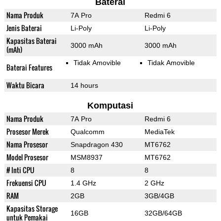
Baterai
Nama Produk
7A Pro
Redmi 6
Jenis Baterai
Li-Poly
Li-Poly
Kapasitas Baterai
3000 mAh
3000 mAh
(mAh)
Tidak Amovible
Tidak Amovible
Baterai Features
Waktu Bicara
14 hours
Komputasi
Nama Produk
7A Pro
Redmi 6
Prosesor Merek
Qualcomm
MediaTek
Nama Prosesor
Snapdragon 430
MT6762
Model Prosesor
MSM8937
MT6762
# Inti CPU
8
8
Frekuensi CPU
1.4 GHz
2 GHz
RAM
2GB
3GB/4GB
Kapasitas Storage
16GB
32GB/64GB
untuk Pemakai