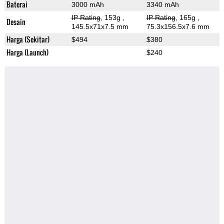
Baterai
3000 mAh
3340 mAh
IP Rating
, 153g
,
IP Rating
, 165g
,
Desain
145.5x71x7.5 mm
75.3x156.5x7.6 mm
Harga (Sekitar)
$494
$380
Harga (Launch)
$240