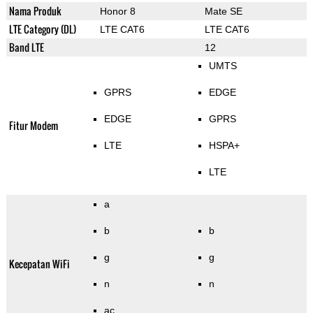
Nama Produk
Honor 8
Mate SE
LTE Category (DL)
LTE CAT6
LTE CAT6
Band LTE
12
UMTS
GPRS
EDGE
EDGE
GPRS
Fitur Modem
LTE
HSPA+
LTE
a
b
b
g
g
Kecepatan WiFi
n
n
ac