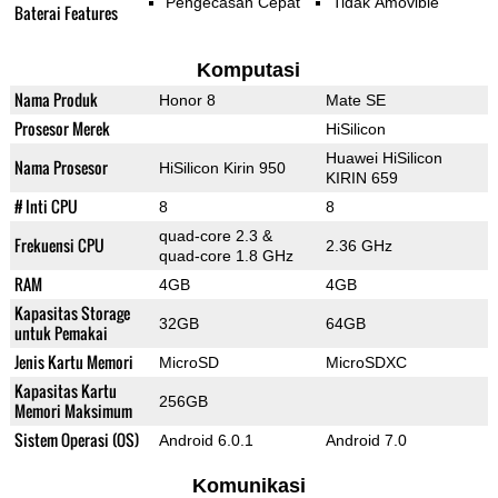
Pengecasan Cepat
Tidak Amovible
Baterai Features
Komputasi
Nama Produk
Honor 8
Mate SE
Prosesor Merek
HiSilicon
Huawei HiSilicon
Nama Prosesor
HiSilicon Kirin 950
KIRIN 659
# Inti CPU
8
8
quad-core 2.3 &
Frekuensi CPU
2.36 GHz
quad-core 1.8 GHz
RAM
4GB
4GB
Kapasitas Storage
32GB
64GB
untuk Pemakai
Jenis Kartu Memori
MicroSD
MicroSDXC
Kapasitas Kartu
256GB
Memori Maksimum
Sistem Operasi (OS)
Android 6.0.1
Android 7.0
Komunikasi