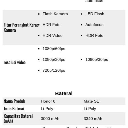
autofokus
Flash Kamera
LED Flash
Fitur Perangkat Keras
HDR Foto
Autofocus
Kamera
HDR Video
HDR Foto
1080p/60fps
1080p/30fps
1080p/30fps
resolusi video
720p/120fps
Baterai
Nama Produk
Honor 8
Mate SE
Jenis Baterai
Li-Poly
Li-Poly
Kapasitas Baterai
3000 mAh
3340 mAh
(mAh)