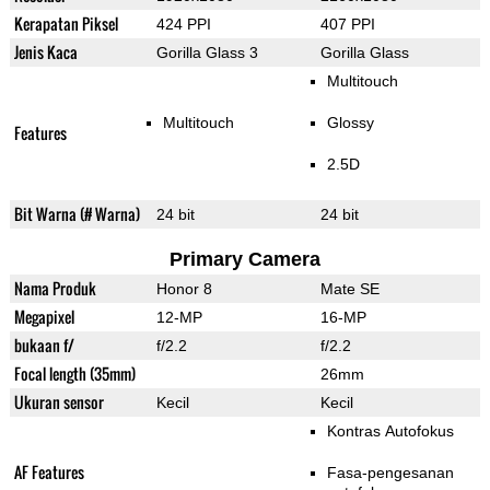
Kerapatan Piksel
424 PPI
407 PPI
Jenis Kaca
Gorilla Glass 3
Gorilla Glass
Multitouch
Multitouch
Glossy
Features
2.5D
Bit Warna (# Warna)
24 bit
24 bit
Primary Camera
Nama Produk
Honor 8
Mate SE
Megapixel
12-MP
16-MP
bukaan f/
f/2.2
f/2.2
Focal length (35mm)
26mm
Ukuran sensor
Kecil
Kecil
Kontras Autofokus
AF Features
Fasa-pengesanan