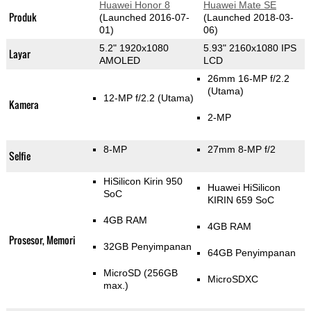
Huawei Honor 8
Huawei Mate SE
Produk
(Launched 2016-07-
(Launched 2018-03-
01)
06)
5.2" 1920x1080
5.93" 2160x1080 IPS
Layar
AMOLED
LCD
26mm 16-MP f/2.2
(Utama)
12-MP f/2.2
(Utama)
Kamera
2-MP
8-MP
27mm 8-MP f/2
Selfie
HiSilicon Kirin 950
Huawei HiSilicon
SoC
KIRIN 659 SoC
4GB RAM
4GB RAM
Prosesor, Memori
32GB Penyimpanan
64GB Penyimpanan
MicroSD (256GB
MicroSDXC
max.)