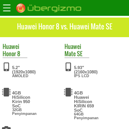
Huawei Honor 8 vs. Huawei Mate SE
Huawei
Huawei
Honor 8
Mate SE
5.2"
5.93"
(1920x1080)
(2160x1080)
AMOLED
IPS LCD
4GB
4GB
HiSilicon
Huawei
Kirin 950
HiSilicon
SoC
KIRIN 659
32GB
SoC
Penyimpanan
64GB
Penyimpanan