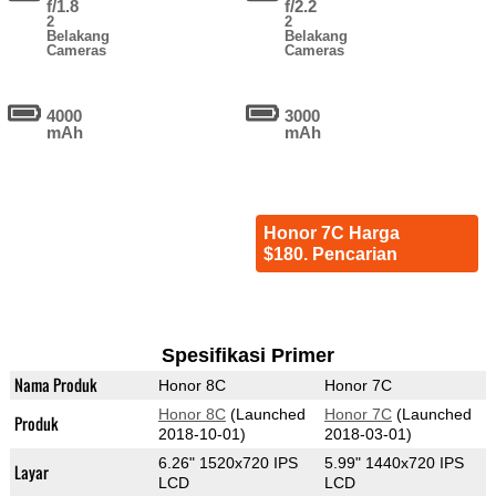
f/1.8
f/2.2
2
2
Belakang
Belakang
Cameras
Cameras
4000
3000
mAh
mAh
Honor 7C Harga
$180. Pencarian
Spesifikasi Primer
Nama Produk
Honor 8C
Honor 7C
Honor 8C
(Launched
Honor 7C
(Launched
Produk
2018-10-01)
2018-03-01)
6.26" 1520x720 IPS
5.99" 1440x720 IPS
Layar
LCD
LCD