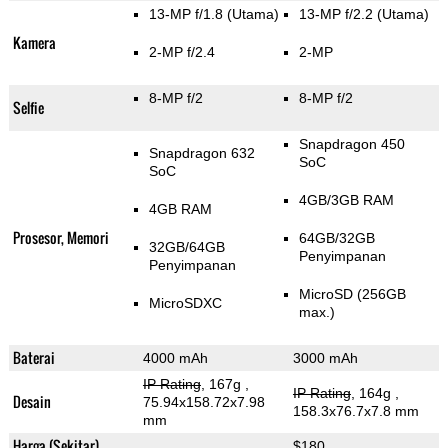
13-MP f/1.8
(Utama)
13-MP f/2.2
(Utama)
Kamera
2-MP f/2.4
2-MP
8-MP f/2
8-MP f/2
Selfie
Snapdragon 450
Snapdragon 632
SoC
SoC
4GB/3GB RAM
4GB RAM
Prosesor, Memori
64GB/32GB
32GB/64GB
Penyimpanan
Penyimpanan
MicroSD (256GB
MicroSDXC
max.)
Baterai
4000 mAh
3000 mAh
IP Rating
, 167g
,
IP Rating
, 164g
,
Desain
75.94x158.72x7.98
158.3x76.7x7.8 mm
mm
Harga (Sekitar)
$180