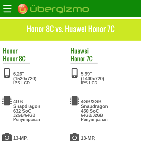
Honor 8C vs. Huawei Honor 7C
Honor
Huawei
Honor 8C
Honor 7C
6.26"
5.99"
(1520x720)
(1440x720)
IPS LCD
IPS LCD
4GB
4GB/3GB
Snapdragon
Snapdragon
632 SoC
450 SoC
32GB/64GB
64GB/32GB
Penyimpanan
Penyimpanan
13-MP,
13-MP,