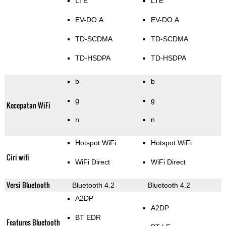
LTE
LTE
EV-DO A
EV-DO A
TD-SCDMA
TD-SCDMA
TD-HSDPA
TD-HSDPA
b
b
g
g
Kecepatan WiFi
n
n
Hotspot WiFi
Hotspot WiFi
Ciri wifi
WiFi Direct
WiFi Direct
Versi Bluetooth
Bluetooth 4.2
Bluetooth 4.2
A2DP
A2DP
BT EDR
Features Bluetooth