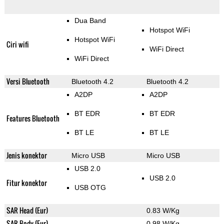
Dua Band
Hotspot WiFi
Hotspot WiFi
Ciri wifi
WiFi Direct
WiFi Direct
Versi Bluetooth
Bluetooth 4.2
Bluetooth 4.2
A2DP
A2DP
BT EDR
BT EDR
Features Bluetooth
BT LE
BT LE
Jenis konektor
Micro USB
Micro USB
USB 2.0
USB 2.0
Fitur konektor
USB OTG
SAR Head (Eur)
0.83 W/Kg
SAR Body (Eur)
0.98 W/Kg