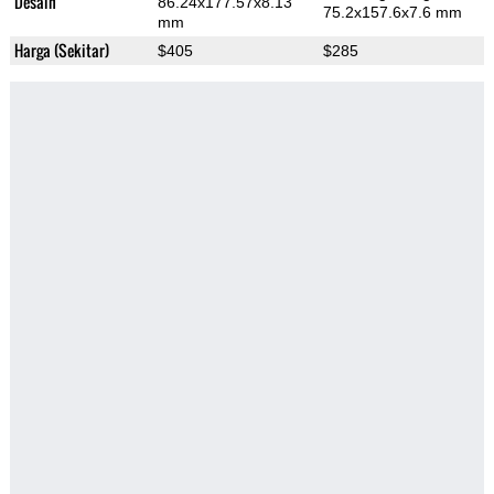
Desain
86.24x177.57x8.13
75.2x157.6x7.6 mm
mm
Harga (Sekitar)
$405
$285