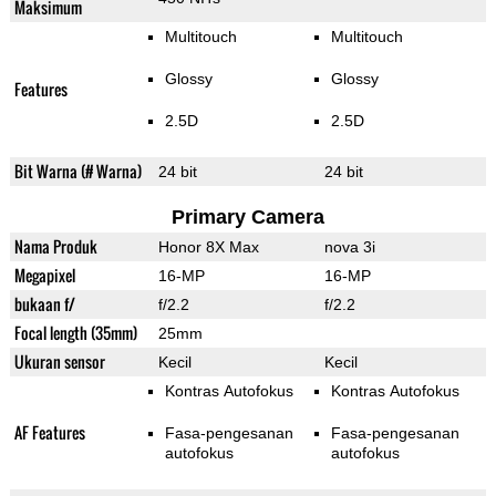
Maksimum
Multitouch
Multitouch
Glossy
Glossy
Features
2.5D
2.5D
Bit Warna (# Warna)
24 bit
24 bit
Primary Camera
Nama Produk
Honor 8X Max
nova 3i
Megapixel
16-MP
16-MP
bukaan f/
f/2.2
f/2.2
Focal length (35mm)
25mm
Ukuran sensor
Kecil
Kecil
Kontras Autofokus
Kontras Autofokus
AF Features
Fasa-pengesanan
Fasa-pengesanan
autofokus
autofokus