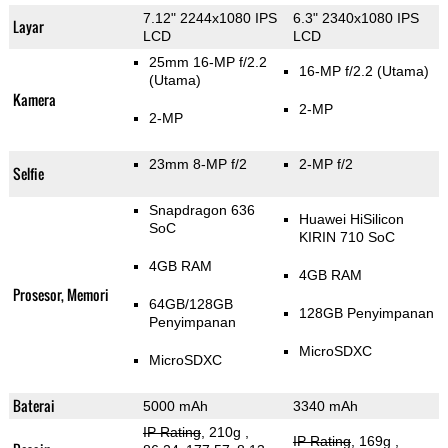
7.12" 2244x1080 IPS
6.3" 2340x1080 IPS
Layar
LCD
LCD
25mm 16-MP f/2.2
16-MP f/2.2
(Utama)
(Utama)
Kamera
2-MP
2-MP
23mm 8-MP f/2
2-MP f/2
Selfie
Snapdragon 636
Huawei HiSilicon
SoC
KIRIN 710 SoC
4GB RAM
4GB RAM
Prosesor, Memori
64GB/128GB
128GB Penyimpanan
Penyimpanan
MicroSDXC
MicroSDXC
Baterai
5000 mAh
3340 mAh
IP Rating
, 210g
,
IP Rating
, 169g
,