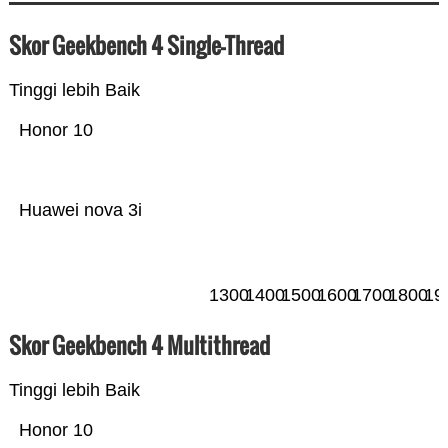
Skor Geekbench 4 Single-Thread
Tinggi lebih Baik
Honor 10
Huawei nova 3i
1300
1400
1500
1600
1700
1800
19
Skor Geekbench 4 Multithread
Tinggi lebih Baik
Honor 10