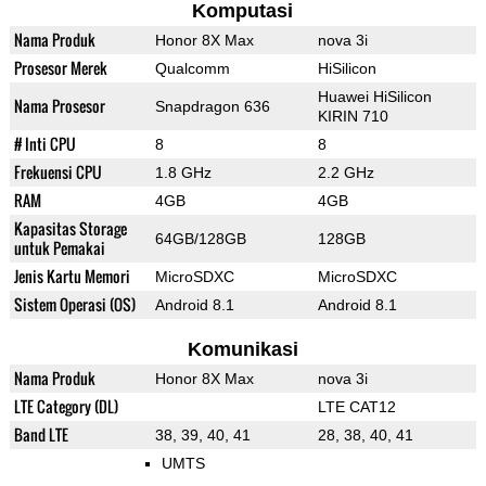
Komputasi
Nama Produk
Honor 8X Max
nova 3i
Prosesor Merek
Qualcomm
HiSilicon
Huawei HiSilicon
Nama Prosesor
Snapdragon 636
KIRIN 710
# Inti CPU
8
8
Frekuensi CPU
1.8 GHz
2.2 GHz
RAM
4GB
4GB
Kapasitas Storage
64GB/128GB
128GB
untuk Pemakai
Jenis Kartu Memori
MicroSDXC
MicroSDXC
Sistem Operasi (OS)
Android 8.1
Android 8.1
Komunikasi
Nama Produk
Honor 8X Max
nova 3i
LTE Category (DL)
LTE CAT12
Band LTE
38, 39, 40, 41
28, 38, 40, 41
UMTS