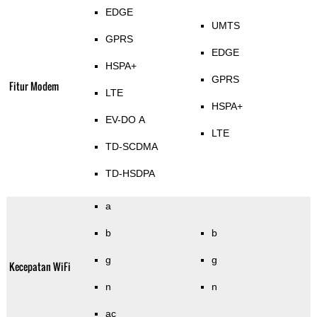
EDGE
UMTS
GPRS
EDGE
HSPA+
GPRS
Fitur Modem
LTE
HSPA+
EV-DO A
LTE
TD-SCDMA
TD-HSDPA
a
b
b
g
g
Kecepatan WiFi
n
n
ac