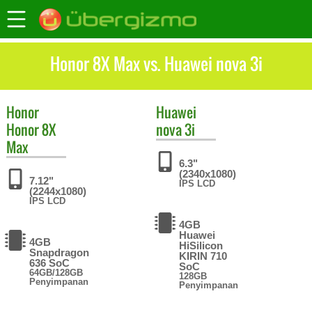
Honor 8X Max vs. Huawei nova 3i
Honor
Huawei
Honor 8X
nova 3i
Max
6.3"
(2340x1080)
7.12"
IPS LCD
(2244x1080)
IPS LCD
4GB
Huawei
4GB
HiSilicon
Snapdragon
KIRIN 710
636 SoC
SoC
64GB/128GB
128GB
Penyimpanan
Penyimpanan