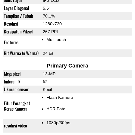
Jenis Layar
IPS LCD
Layar Diagonal
5.5"
Tampilan / Tubuh
70.1%
Resolusi
1280x720
Kerapatan Piksel
267 PPI
Multitouch
Features
Bit Warna (# Warna)
24 bit
Primary Camera
Megapixel
13-MP
bukaan f/
f/2
Ukuran sensor
Kecil
Flash Kamera
Fitur Perangkat
Keras Kamera
HDR Foto
1080p/30fps
resolusi video