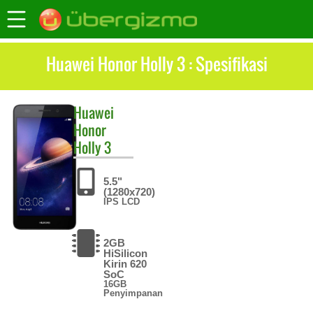
Huawei Honor Holly 3 : Spesifikasi
Huawei
Honor
Holly 3
5.5"
(1280x720)
IPS LCD
2GB
HiSilicon
Kirin 620
SoC
16GB
Penyimpanan