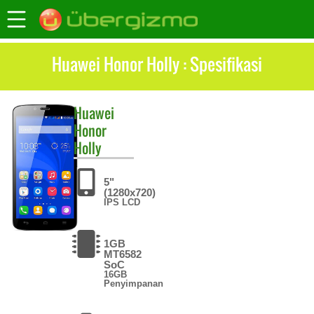
Huawei Honor Holly : Spesifikasi
Huawei
Honor
Holly
5"
(1280x720)
IPS LCD
1GB
MT6582
SoC
16GB
Penyimpanan