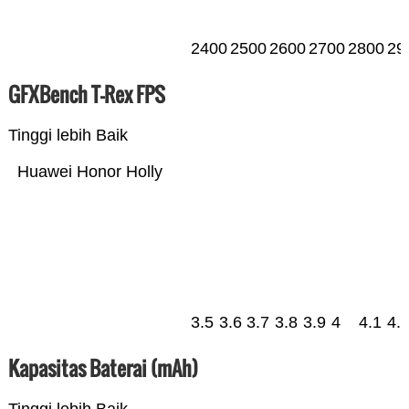
2400
2500
2600
2700
2800
29
GFXBench T-Rex FPS
Tinggi lebih Baik
Huawei Honor Holly
3.5
3.6
3.7
3.8
3.9
4
4.1
4.
Kapasitas Baterai (mAh)