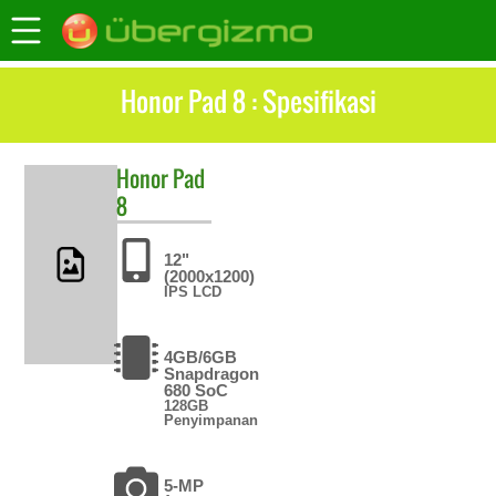
Honor Pad 8 : Spesifikasi
Honor
Pad
8
12"
(2000x1200)
IPS LCD
4GB/6GB
Snapdragon
680 SoC
128GB
Penyimpanan
5-MP