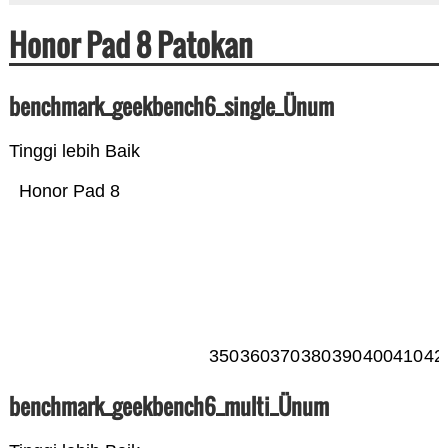
Honor Pad 8 Patokan
benchmark_geekbench6_single_Ünum
Tinggi lebih Baik
Honor Pad 8
350
360
370
380
390
400
410
42
benchmark_geekbench6_multi_Ünum