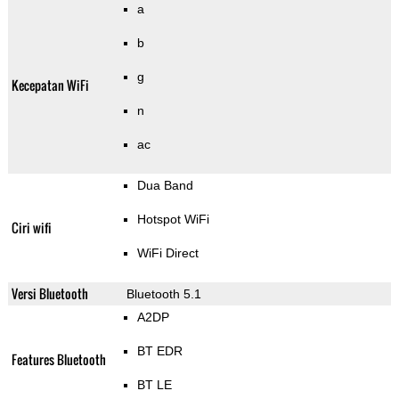
a
b
g
Kecepatan WiFi
n
ac
Dua Band
Hotspot WiFi
Ciri wifi
WiFi Direct
Versi Bluetooth
Bluetooth 5.1
A2DP
BT EDR
Features Bluetooth
BT LE