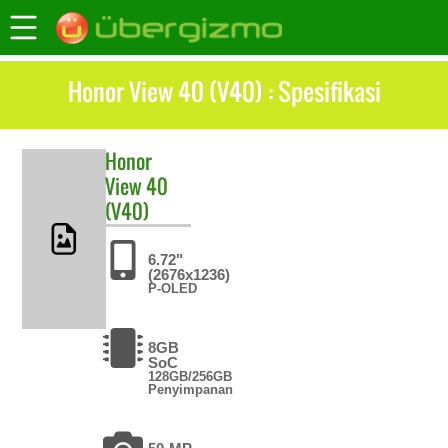
Honor View 40 (V40) : Spesifikasi
Honor
View 40
(V40)
6.72"
(2676x1236)
P-OLED
8GB
SoC
128GB/256GB
Penyimpanan