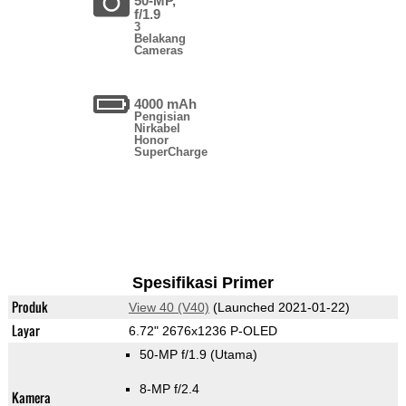
50-MP,
f/1.9
3
Belakang
Cameras
4000 mAh
Pengisian
Nirkabel
Honor
SuperCharge
Spesifikasi Primer
Produk
View 40 (V40)
(Launched 2021-01-22)
Layar
6.72" 2676x1236 P-OLED
50-MP f/1.9
(Utama)
8-MP f/2.4
Kamera