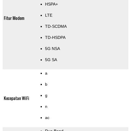
HSPA+
LTE
Fitur Modem
TD-SCDMA
TD-HSDPA
5G NSA
5G SA
a
b
g
Kecepatan WiFi
n
ac