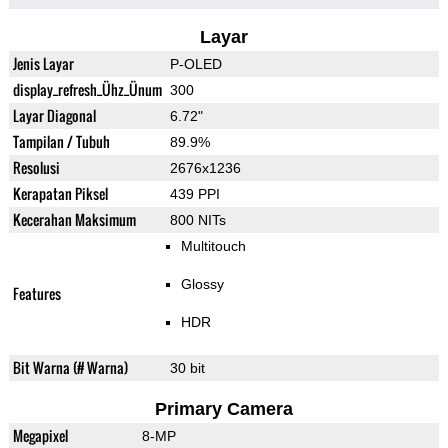
Layar
Jenis Layar
P-OLED
display_refresh_Ühz_Ünum
300
Layar Diagonal
6.72"
Tampilan / Tubuh
89.9%
Resolusi
2676x1236
Kerapatan Piksel
439 PPI
Kecerahan Maksimum
800 NITs
Multitouch
Glossy
Features
HDR
Bit Warna (# Warna)
30 bit
Primary Camera
Megapixel
8-MP