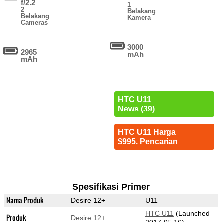
f/2.2
1
2
Belakang
Belakang
Kamera
Cameras
3000
2965
mAh
mAh
HTC U11
News (39)
HTC U11 Harga
$995. Pencarian
Spesifikasi Primer
Nama Produk
Desire 12+
U11
HTC U11
(Launched
Produk
Desire 12+