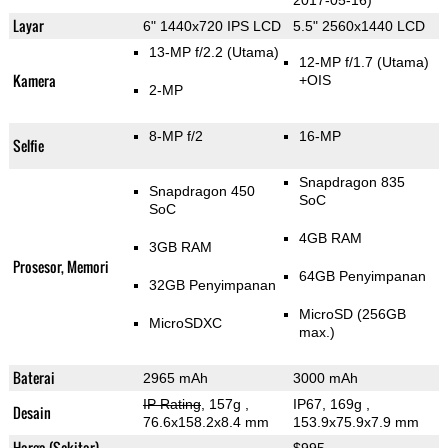
2017-05-16)
Layar
6" 1440x720 IPS LCD
5.5" 2560x1440 LCD
13-MP f/2.2
(Utama)
12-MP f/1.7
(Utama)
Kamera
+OIS
2-MP
8-MP f/2
16-MP
Selfie
Snapdragon 835
Snapdragon 450
SoC
SoC
4GB RAM
3GB RAM
Prosesor, Memori
64GB Penyimpanan
32GB Penyimpanan
MicroSD (256GB
MicroSDXC
max.)
Baterai
2965 mAh
3000 mAh
IP Rating
, 157g
,
IP67, 169g
,
Desain
76.6x158.2x8.4 mm
153.9x75.9x7.9 mm
Harga (Sekitar)