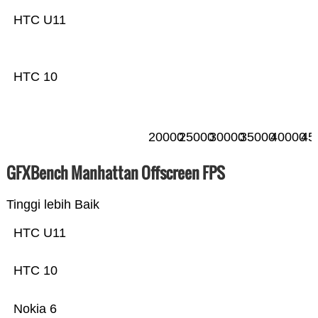
HTC U11
HTC 10
20000
25000
30000
35000
40000
45
GFXBench Manhattan Offscreen FPS
Tinggi lebih Baik
HTC U11
HTC 10
Nokia 6