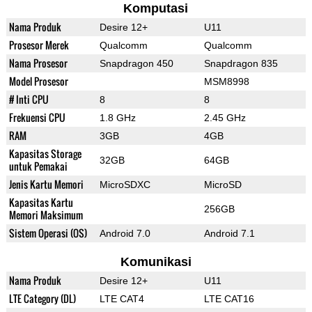
Komputasi
Nama Produk
Desire 12+
U11
Prosesor Merek
Qualcomm
Qualcomm
Nama Prosesor
Snapdragon 450
Snapdragon 835
Model Prosesor
MSM8998
# Inti CPU
8
8
Frekuensi CPU
1.8 GHz
2.45 GHz
RAM
3GB
4GB
Kapasitas Storage
32GB
64GB
untuk Pemakai
Jenis Kartu Memori
MicroSDXC
MicroSD
Kapasitas Kartu
256GB
Memori Maksimum
Sistem Operasi (OS)
Android 7.0
Android 7.1
Komunikasi
Nama Produk
Desire 12+
U11
LTE Category (DL)
LTE CAT4
LTE CAT16