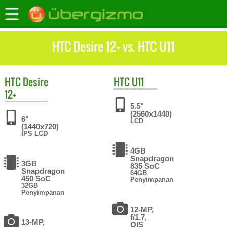
HTC Desire 12+ vs. HTC U11
HTC
Desire
HTC
U11
12+
5.5"
(2560x1440)
6"
LCD
(1440x720)
IPS LCD
4GB
Snapdragon
3GB
835 SoC
Snapdragon
64GB
450 SoC
Penyimpanan
32GB
Penyimpanan
12-MP,
f/1.7,
13-MP,
OIS