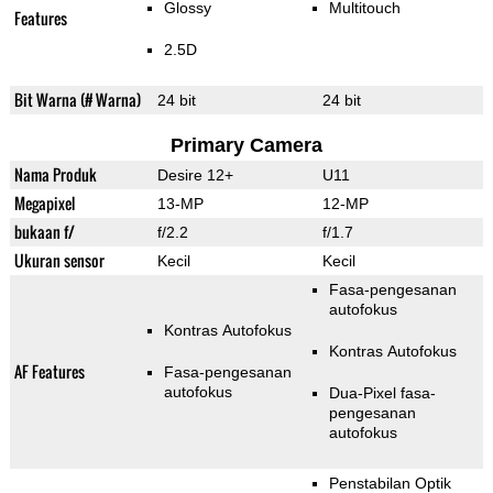
Glossy
Multitouch
Features
2.5D
Bit Warna (# Warna)
24 bit
24 bit
Primary Camera
Nama Produk
Desire 12+
U11
Megapixel
13-MP
12-MP
bukaan f/
f/2.2
f/1.7
Ukuran sensor
Kecil
Kecil
Fasa-pengesanan
autofokus
Kontras Autofokus
Kontras Autofokus
AF Features
Fasa-pengesanan
autofokus
Dua-Pixel fasa-
pengesanan
autofokus
Penstabilan Optik