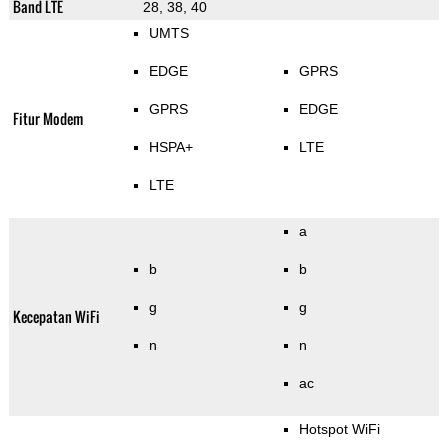
Band LTE
28, 38, 40
UMTS
EDGE
GPRS
GPRS
EDGE
Fitur Modem
HSPA+
LTE
LTE
a
b
b
g
g
Kecepatan WiFi
n
n
ac
Hotspot WiFi