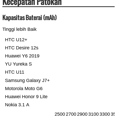
Kecepatan Patokan
Kapasitas Baterai (mAh)
Tinggi lebih Baik
HTC U12+
HTC Desire 12s
Huawei Y6 2019
YU Yureka S
HTC U11
Samsung Galaxy J7+
Motorola Moto G6
Huawei Honor 9 Lite
Nokia 3.1 A
2500
2700
2900
3100
3300
35