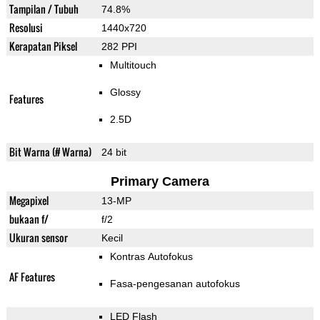
Tampilan / Tubuh
74.8%
Resolusi
1440x720
Kerapatan Piksel
282 PPI
Multitouch
Glossy
Features
2.5D
Bit Warna (# Warna)
24 bit
Primary Camera
Megapixel
13-MP
bukaan f/
f/2
Ukuran sensor
Kecil
Kontras Autofokus
AF Features
Fasa-pengesanan autofokus
LED Flash