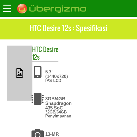
HTC Desire 12s : Spesifikasi
HTC
Desire
12s
5.7"
(1440x720)
IPS LCD
3GB/4GB
Snapdragon
435 SoC
32GB/64GB
Penyimpanan
13-MP,