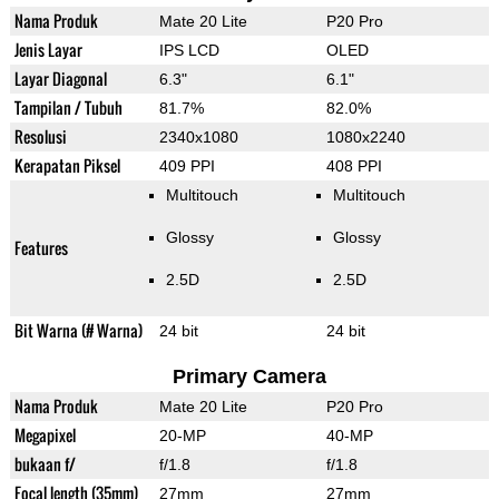
Nama Produk
Mate 20 Lite
P20 Pro
Jenis Layar
IPS LCD
OLED
Layar Diagonal
6.3"
6.1"
Tampilan / Tubuh
81.7%
82.0%
Resolusi
2340x1080
1080x2240
Kerapatan Piksel
409 PPI
408 PPI
Multitouch
Multitouch
Glossy
Glossy
Features
2.5D
2.5D
Bit Warna (# Warna)
24 bit
24 bit
Primary Camera
Nama Produk
Mate 20 Lite
P20 Pro
Megapixel
20-MP
40-MP
bukaan f/
f/1.8
f/1.8
Focal length (35mm)
27mm
27mm