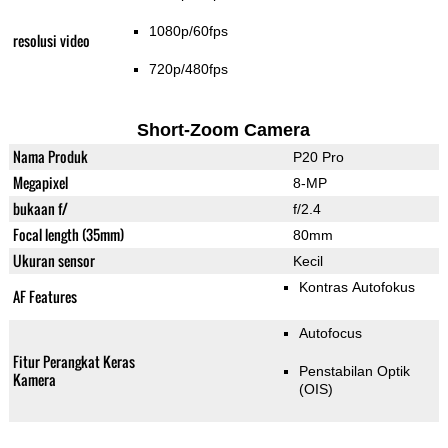
1080p/60fps
resolusi video
720p/480fps
Short-Zoom Camera
Nama Produk
P20 Pro
Megapixel
8-MP
bukaan f/
f/2.4
Focal length (35mm)
80mm
Ukuran sensor
Kecil
Kontras Autofokus
AF Features
Autofocus
Fitur Perangkat Keras
Penstabilan Optik
Kamera
(OIS)