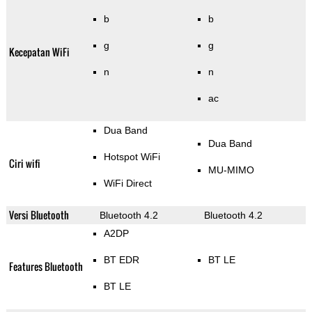
b
b
g
g
Kecepatan WiFi
n
n
ac
Dua Band
Dua Band
Hotspot WiFi
Ciri wifi
MU-MIMO
WiFi Direct
Versi Bluetooth
Bluetooth 4.2
Bluetooth 4.2
A2DP
BT EDR
BT LE
Features Bluetooth
BT LE