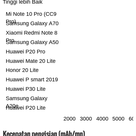
Tinggi lebih Baik
Mi Note 10 Pro (CC9
Pro)
Samsung Galaxy A70
Xiaomi Redmi Note 8
Pro
Samsung Galaxy A50
Huawei P20 Pro
Huawei Mate 20 Lite
Honor 20 Lite
Huawei P smart 2019
Huawei P30 Lite
Samsung Galaxy
A20e
Huawei P20 Lite
2000
3000
4000
5000
60
Kecepatan pengisian (mAh/mn)