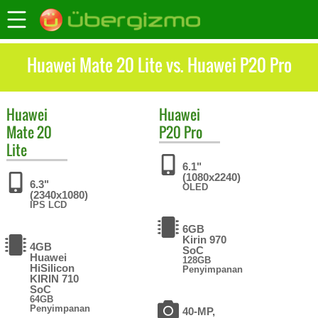
Huawei Mate 20 Lite vs. Huawei P20 Pro
Huawei
Huawei
Mate 20
P20 Pro
Lite
6.1"
(1080x2240)
6.3"
OLED
(2340x1080)
IPS LCD
6GB
Kirin 970
4GB
SoC
Huawei
128GB
HiSilicon
Penyimpanan
KIRIN 710
SoC
64GB
Penyimpanan
40-MP,