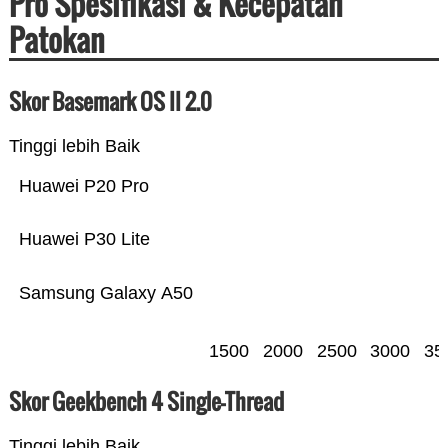
Pro Spesifikasi & Kecepatan
Patokan
Skor Basemark OS II 2.0
Tinggi lebih Baik
Huawei P20 Pro
Huawei P30 Lite
Samsung Galaxy A50
1500
2000
2500
3000
35
Skor Geekbench 4 Single-Thread
Tinggi lebih Baik