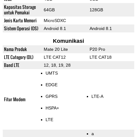
Kapasitas Storage
64GB
128GB
untuk Pemakai
Jenis Kartu Memori
MicroSDXC
Sistem Operasi (OS)
Android 8.1
Android 8.1
Komunikasi
Nama Produk
Mate 20 Lite
P20 Pro
LTE Category (DL)
LTE CAT12
LTE CAT18
Band LTE
12, 18, 19, 28
UMTS
EDGE
GPRS
LTE-A
Fitur Modem
HSPA+
LTE
a