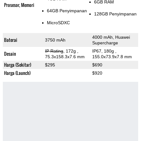
6GB RAM
Prosesor, Memori
64GB Penyimpanan
128GB Penyimpanan
MicroSDXC
4000 mAh, Huawei
Baterai
3750 mAh
Supercharge
IP Rating
, 172g
,
IP67, 180g
,
Desain
75.3x158.3x7.6 mm
155.0x73.9x7.8 mm
Harga (Sekitar)
$295
$690
Harga (Launch)
$920