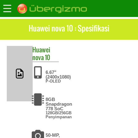
Huawei nova 10 : Spesifikasi
Huawei
nova 10
6.67"
(2400x1080)
P-OLED
8GB
Snapdragon
778 SoC
128GB/256GB
Penyimpanan
50-MP,