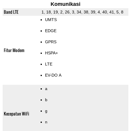
Komunikasi
Band LTE
1, 18, 19, 2, 26, 3, 34, 38, 39, 4, 40, 41, 5, 8
UMTS
EDGE
GPRS
Fitur Modem
HSPA+
LTE
EV-DO A
a
b
g
Kecepatan WiFi
n