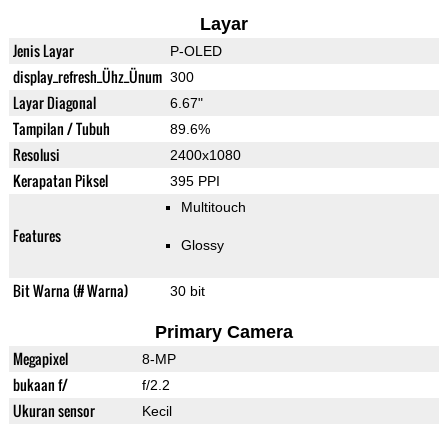
Layar
Jenis Layar
P-OLED
display_refresh_Ühz_Ünum
300
Layar Diagonal
6.67"
Tampilan / Tubuh
89.6%
Resolusi
2400x1080
Kerapatan Piksel
395 PPI
Multitouch
Features
Glossy
Bit Warna (# Warna)
30 bit
Primary Camera
Megapixel
8-MP
bukaan f/
f/2.2
Ukuran sensor
Kecil