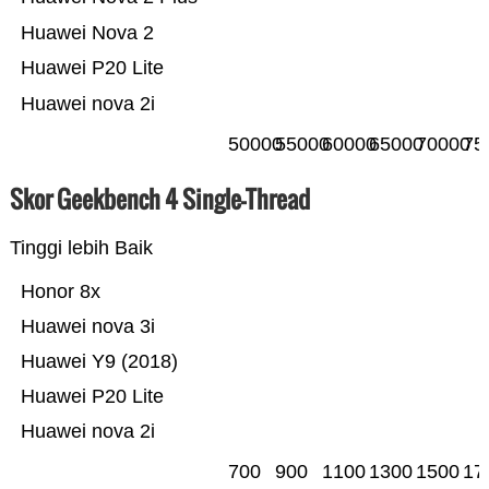
Huawei Nova 2
Huawei P20 Lite
Huawei nova 2i
50000
55000
60000
65000
70000
75
Skor Geekbench 4 Single-Thread
Tinggi lebih Baik
Honor 8x
Huawei nova 3i
Huawei Y9 (2018)
Huawei P20 Lite
Huawei nova 2i
700
900
1100
1300
1500
17