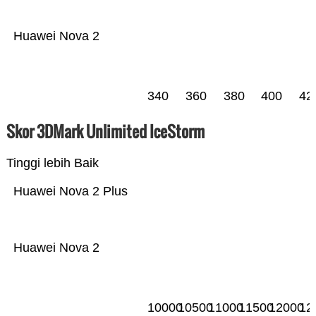
Huawei Nova 2
340
360
380
400
42
Skor 3DMark Unlimited IceStorm
Tinggi lebih Baik
Huawei Nova 2 Plus
Huawei Nova 2
10000
10500
11000
11500
12000
12