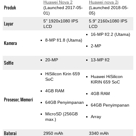
Huawei Nova 2
Huawei nova 2i
Produk
(Launched 2017-05-
(Launched 2018-05-
01)
05)
5" 1920x1080 IPS
5.9" 2160x1080 IPS
Layar
LCD
LCD
16-MP f/2.2
(Utama)
8-MP f/1.8
(Utama)
Kamera
2-MP
20-MP
13-MP f/2
Selfie
HiSilicon Kirin 659
Huawei HiSilicon
SoC
KIRIN 659 SoC
4GB RAM
4GB RAM
Prosesor, Memori
64GB Penyimpanan
64GB Penyimpanan
MicroSD (256GB
Array
max.)
Baterai
2950 mAh
3340 mAh