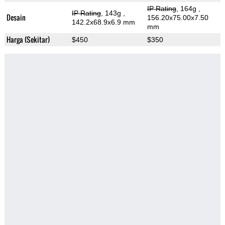
IP Rating
, 164g
,
IP Rating
, 143g
,
Desain
156.20x75.00x7.50
142.2x68.9x6.9 mm
mm
Harga (Sekitar)
$450
$350