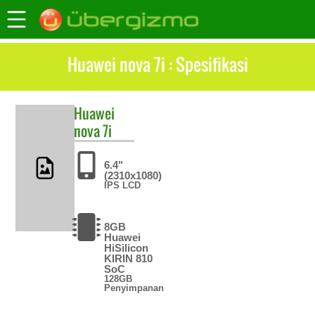
Huawei nova 7i : Spesifikasi
Huawei
nova 7i
6.4"
(2310x1080)
IPS LCD
8GB
Huawei
HiSilicon
KIRIN 810
SoC
128GB
Penyimpanan