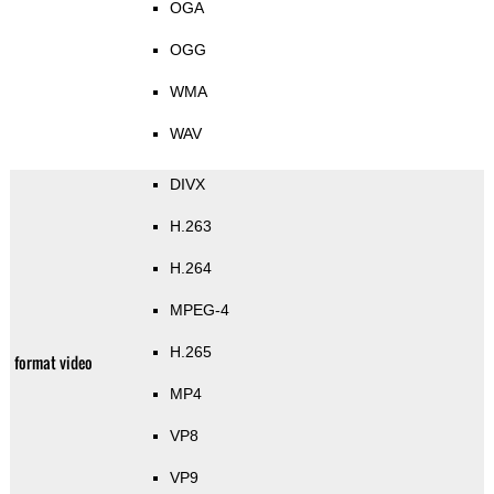
OGA
OGG
WMA
WAV
DIVX
H.263
H.264
MPEG-4
H.265
format video
MP4
VP8
VP9