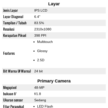
Layar
Jenis Layar
IPS LCD
Layar Diagonal
6.4"
Tampilan / Tubuh
83.5%
Resolusi
2310x1080
Kerapatan Piksel
398 PPI
Multitouch
Glossy
Features
2.5D
Bit Warna (# Warna)
24 bit
Primary Camera
Megapixel
48-MP
bukaan f/
f/1.8
Ukuran sensor
Sedang
Fitur Perangkat
LED Flash