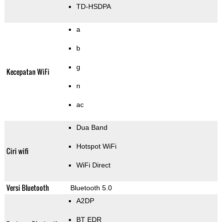
TD-HSDPA
a
b
g
Kecepatan WiFi
n
ac
Dua Band
Hotspot WiFi
Ciri wifi
WiFi Direct
Versi Bluetooth
Bluetooth 5.0
A2DP
BT EDR