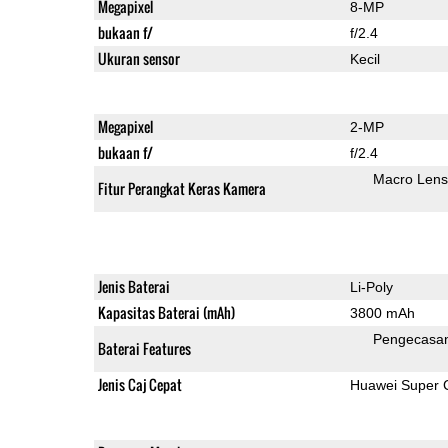
Megapixel
8-MP
bukaan f/
f/2.4
Ukuran sensor
Kecil
Megapixel
2-MP
bukaan f/
f/2.4
Macro Lens
Fitur Perangkat Keras Kamera
Jenis Baterai
Li-Poly
Kapasitas Baterai (mAh)
3800 mAh
Pengecasa
Baterai Features
Jenis Caj Cepat
Huawei Super 