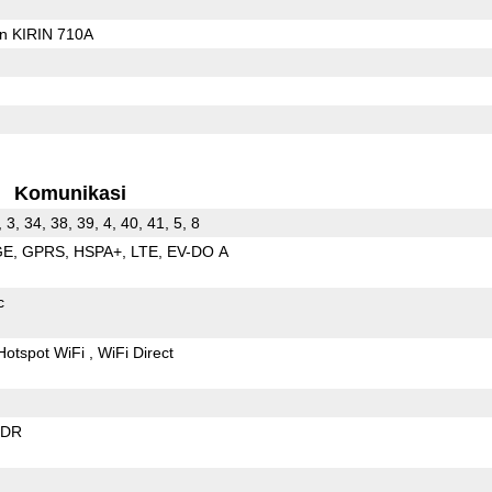
on KIRIN 710A
Komunikasi
, 3, 34, 38, 39, 4, 40, 41, 5, 8
GE
GPRS
HSPA+
LTE
EV-DO A
c
Hotspot WiFi
WiFi Direct
EDR