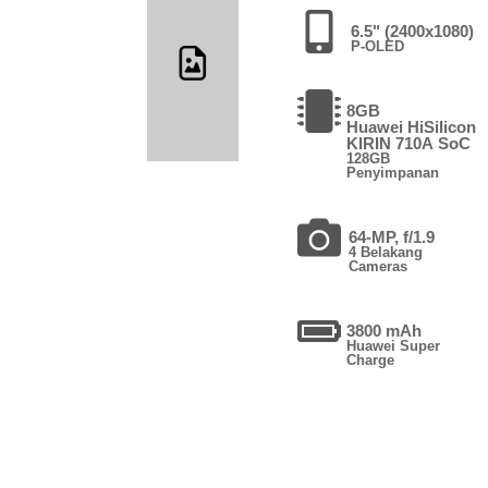
6.5" (2400x1080)
P-OLED
8GB
Huawei HiSilicon
KIRIN 710A SoC
128GB
Penyimpanan
64-MP, f/1.9
4 Belakang
Cameras
3800 mAh
Huawei Super
Charge