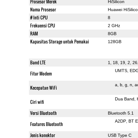
Prosesor Merek
HiSilicon
Nama Prosesor
Huawei HiSilic
# Inti CPU
8
Frekuensi CPU
2 GHz
RAM
8GB
Kapasitas Storage untuk Pemakai
128GB
Band LTE
1, 18, 19, 2, 26
UMTS
ED
Fitur Modem
a
b
g
n
a
Kecepatan WiFi
Dua Band
Ciri wifi
Versi Bluetooth
Bluetooth 5.1
A2DP
BT 
Features Bluetooth
Jenis konektor
USB Type C