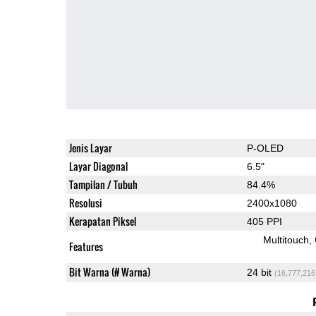
Jenis Layar
P-OLED
Layar Diagonal
6.5"
Tampilan / Tubuh
84.4%
Resolusi
2400x1080
Kerapatan Piksel
405 PPI
Multitouch
Features
Bit Warna (# Warna)
24 bit
(16,777,216