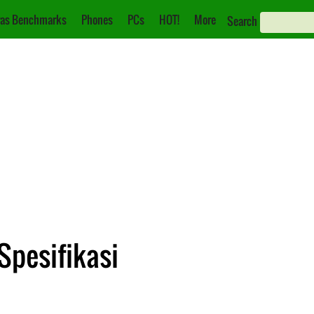
as Benchmarks
Phones
PCs
HOT!
More
Search
Spesifikasi