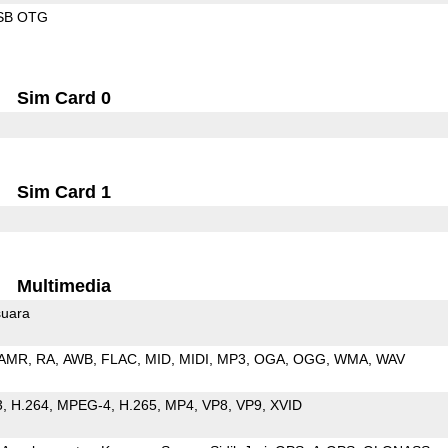
SB OTG
Sim Card 0
Sim Card 1
Multimedia
uara
AMR
RA
AWB
FLAC
MID
MIDI
MP3
OGA
OGG
WMA
WAV
3
H.264
MPEG-4
H.265
MP4
VP8
VP9
XVID