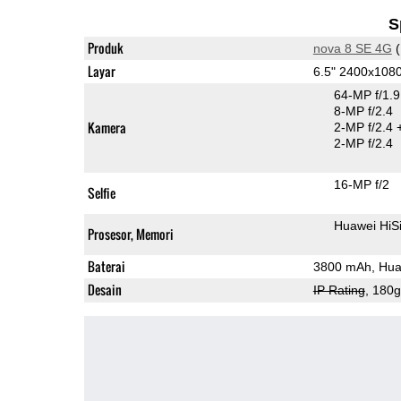
S
Produk
nova 8 SE 4G
(
Layar
6.5" 2400x108
64-MP f/1.
8-MP f/2.4
Kamera
2-MP f/2.4
2-MP f/2.4
16-MP f/2
Selfie
Huawei HiS
Prosesor, Memori
Baterai
3800 mAh, Hua
Desain
IP Rating
, 180