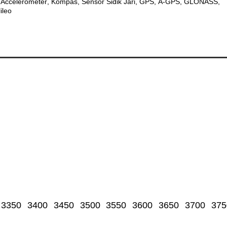
Accelerometer
Kompas
Sensor Sidik Jari
GPS
A-GPS
GLONASS
ileo
3350
3400
3450
3500
3550
3600
3650
3700
375