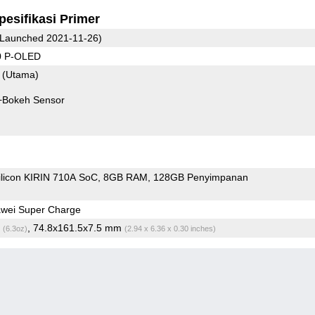
pesifikasi Primer
Launched 2021-11-26)
0 P-OLED
9
(Utama)
+Bokeh Sensor
ilicon KIRIN 710A SoC
8GB RAM
128GB Penyimpanan
wei Super Charge
g
, 74.8x161.5x7.5 mm
(6.3oz)
(2.94 x 6.36 x 0.30 inches)