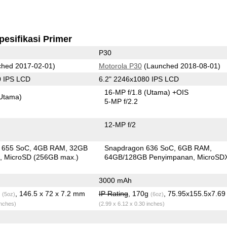
pesifikasi Primer
P30
hed 2017-02-01)
Motorola P30
(Launched 2018-08-01)
0 IPS LCD
6.2" 2246x1080 IPS LCD
16-MP f/1.8
(Utama)
+OIS
Utama)
5-MP f/2.2
12-MP f/2
in 655 SoC
4GB RAM
32GB
Snapdragon 636 SoC
6GB RAM
n
MicroSD (256GB max.)
64GB/128GB Penyimpanan
MicroSD
3000 mAh
g
, 146.5 x 72 x 7.2 mm
IP Rating
, 170g
, 75.95x155.5x7.6
(5oz)
(6oz)
inches)
(2.99 x 6.12 x 0.30 inches)