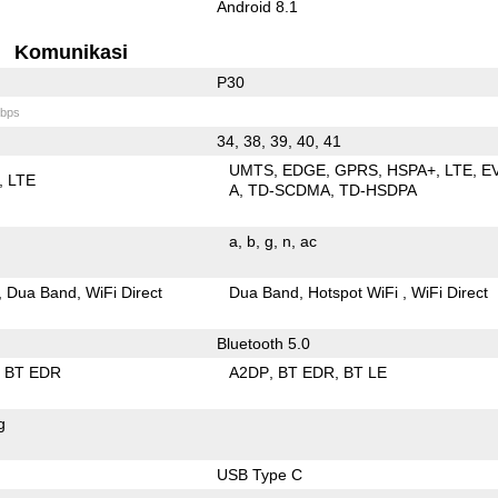
Android 8.1
Komunikasi
P30
bps
34, 38, 39, 40, 41
UMTS
EDGE
GPRS
HSPA+
LTE
E
LTE
A
TD-SCDMA
TD-HSDPA
a
b
g
n
ac
Dua Band
WiFi Direct
Dua Band
Hotspot WiFi
WiFi Direct
Bluetooth 5.0
BT EDR
A2DP
BT EDR
BT LE
g
USB Type C