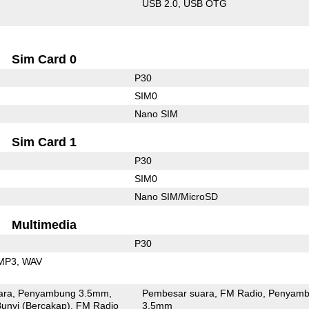
USB 2.0
USB OTG
Sim Card 0
P30
SIM0
Nano SIM
Sim Card 1
P30
SIM0
Nano SIM/MicroSD
Multimedia
P30
MP3
WAV
ara
Penyambung 3.5mm
Pembesar suara
FM Radio
Penyamb
unyi (Bercakap)
FM Radio
3.5mm