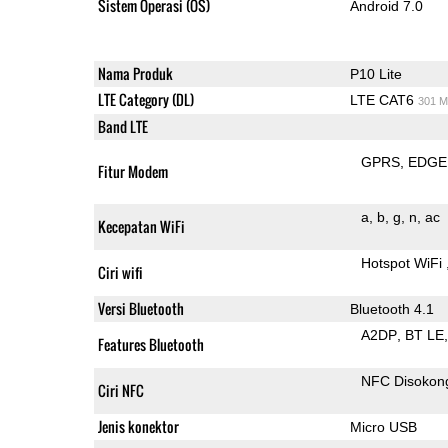
Sistem Operasi (OS)
Android 7.0
Nama Produk
P10 Lite
LTE Category (DL)
LTE CAT6
301 M
Band LTE
GPRS
EDGE
Fitur Modem
a
b
g
n
ac
Kecepatan WiFi
Hotspot WiFi
Ciri wifi
Versi Bluetooth
Bluetooth 4.1
A2DP
BT LE
Features Bluetooth
NFC Disokon
Ciri NFC
Jenis konektor
Micro USB