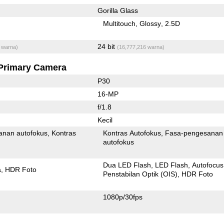
Gorilla Glass
Multitouch
Glossy
2.5D
24 bit
 warna)
(16,777,216 warna)
Primary Camera
P30
16-MP
f/1.8
Kecil
anan autofokus
Kontras
Kontras Autofokus
Fasa-pengesanan
autofokus
Dua LED Flash
LED Flash
Autofocus
a
HDR Foto
Penstabilan Optik (OIS)
HDR Foto
1080p/30fps