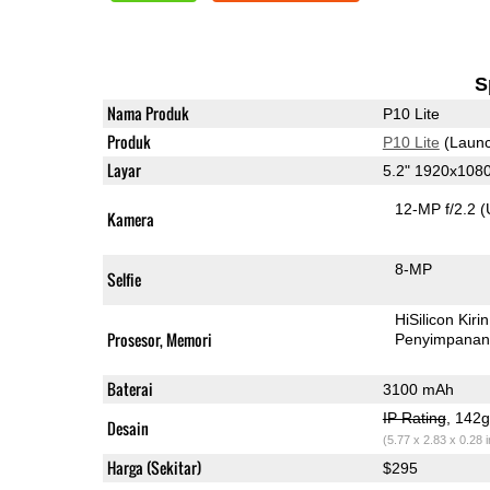
S
Nama Produk
P10 Lite
Produk
P10 Lite
(Launc
Layar
5.2" 1920x108
12-MP f/2.2
(
Kamera
8-MP
Selfie
HiSilicon Kir
Prosesor, Memori
Penyimpana
Baterai
3100 mAh
IP Rating
, 142
Desain
(5.77 x 2.83 x 0.28 
Harga (Sekitar)
$295