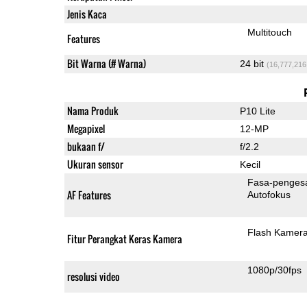
Jenis Kaca
Multitouch
Features
Bit Warna (# Warna)
24 bit
(16,777,216
Nama Produk
P10 Lite
Megapixel
12-MP
bukaan f/
f/2.2
Ukuran sensor
Kecil
Fasa-penges
AF Features
Autofokus
Flash Kamer
Fitur Perangkat Keras Kamera
1080p/30fps
resolusi video