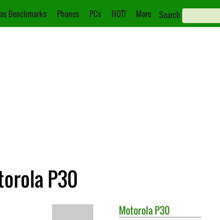
as Benchmarks
Phones
PCs
HOT!
More
Search
torola P30
Motorola
P30