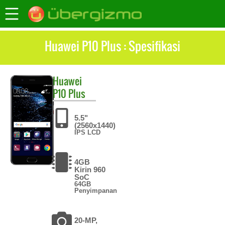
Huawei P10 Plus : Spesifikasi
Huawei
P10 Plus
5.5"
(2560x1440)
IPS LCD
4GB
Kirin 960
SoC
64GB
Penyimpanan
20-MP,