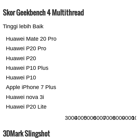
Skor Geekbench 4 Multithread
Tinggi lebih Baik
Huawei Mate 20 Pro
Huawei P20 Pro
Huawei P20
Huawei P10 Plus
Huawei P10
Apple iPhone 7 Plus
Huawei nova 3i
Huawei P20 Lite
3000
4000
5000
6000
7000
8000
9000
10
3DMark Slingshot