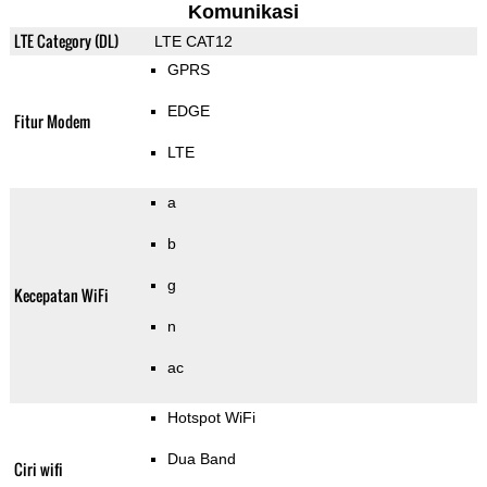
Komunikasi
LTE Category (DL)
LTE CAT12
GPRS
EDGE
Fitur Modem
LTE
a
b
g
Kecepatan WiFi
n
ac
Hotspot WiFi
Dua Band
Ciri wifi