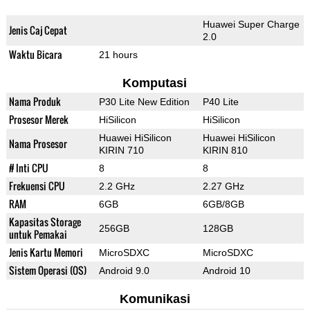
Huawei Super Charge
Jenis Caj Cepat
2.0
Waktu Bicara
21 hours
Komputasi
Nama Produk
P30 Lite New Edition
P40 Lite
Prosesor Merek
HiSilicon
HiSilicon
Huawei HiSilicon
Huawei HiSilicon
Nama Prosesor
KIRIN 710
KIRIN 810
# Inti CPU
8
8
Frekuensi CPU
2.2 GHz
2.27 GHz
RAM
6GB
6GB/8GB
Kapasitas Storage
256GB
128GB
untuk Pemakai
Jenis Kartu Memori
MicroSDXC
MicroSDXC
Sistem Operasi (OS)
Android 9.0
Android 10
Komunikasi