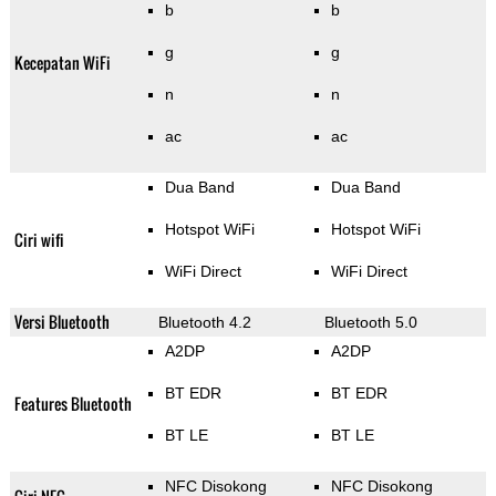
b
b
g
g
Kecepatan WiFi
n
n
ac
ac
Dua Band
Dua Band
Hotspot WiFi
Hotspot WiFi
Ciri wifi
WiFi Direct
WiFi Direct
Versi Bluetooth
Bluetooth 4.2
Bluetooth 5.0
A2DP
A2DP
BT EDR
BT EDR
Features Bluetooth
BT LE
BT LE
NFC Disokong
NFC Disokong