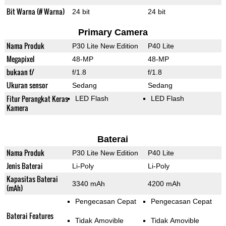
Bit Warna (# Warna)
24 bit
24 bit
Primary Camera
Nama Produk
P30 Lite New Edition
P40 Lite
Megapixel
48-MP
48-MP
bukaan f/
f/1.8
f/1.8
Ukuran sensor
Sedang
Sedang
Fitur Perangkat Keras
LED Flash
LED Flash
Kamera
Baterai
Nama Produk
P30 Lite New Edition
P40 Lite
Jenis Baterai
Li-Poly
Li-Poly
Kapasitas Baterai
3340 mAh
4200 mAh
(mAh)
Pengecasan Cepat
Pengecasan Cepat
Baterai Features
Tidak Amovible
Tidak Amovible