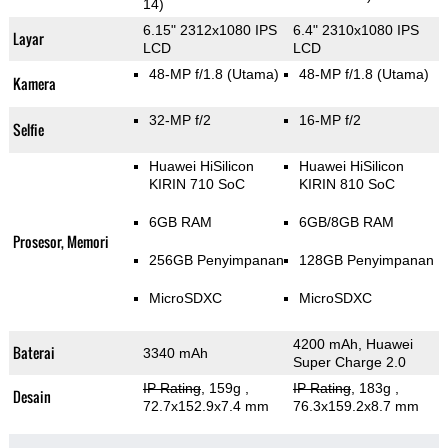
14)
6.15" 2312x1080 IPS
6.4" 2310x1080 IPS
Layar
LCD
LCD
48-MP f/1.8
(Utama)
48-MP f/1.8
(Utama)
Kamera
32-MP f/2
16-MP f/2
Selfie
Huawei HiSilicon
Huawei HiSilicon
KIRIN 710 SoC
KIRIN 810 SoC
6GB RAM
6GB/8GB RAM
Prosesor, Memori
256GB Penyimpanan
128GB Penyimpanan
MicroSDXC
MicroSDXC
4200 mAh, Huawei
Baterai
3340 mAh
Super Charge 2.0
IP Rating
, 159g
,
IP Rating
, 183g
,
Desain
72.7x152.9x7.4 mm
76.3x159.2x8.7 mm