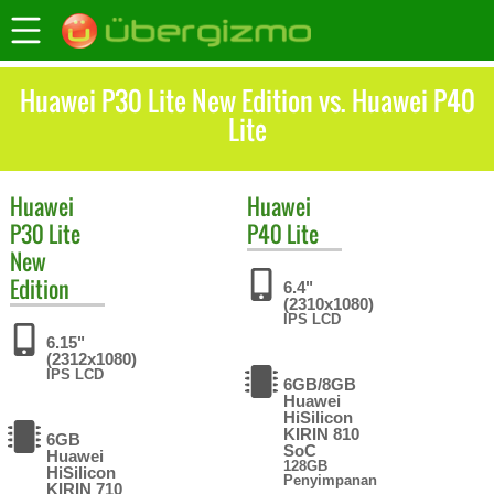
Huawei P30 Lite New Edition vs. Huawei P40
Lite
Huawei
Huawei
P30 Lite
P40 Lite
New
Edition
6.4"
(2310x1080)
IPS LCD
6.15"
(2312x1080)
IPS LCD
6GB/8GB
Huawei
HiSilicon
KIRIN 810
6GB
SoC
Huawei
128GB
HiSilicon
Penyimpanan
KIRIN 710