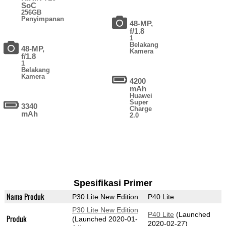
SoC
256GB
Penyimpanan
48-MP,
f/1.8
1
Belakang
48-MP,
Kamera
f/1.8
1
Belakang
Kamera
4200
mAh
Huawei
Super
3340
Charge
mAh
2.0
Spesifikasi Primer
Nama Produk
P30 Lite New Edition
P40 Lite
P30 Lite New Edition
P40 Lite
(Launched
Produk
(Launched 2020-01-
2020-02-27)