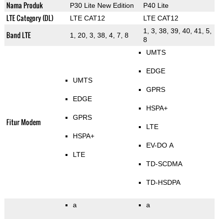
Nama Produk
P30 Lite New Edition
P40 Lite
LTE Category (DL)
LTE CAT12
LTE CAT12
1, 3, 38, 39, 40, 41, 5,
Band LTE
1, 20, 3, 38, 4, 7, 8
8
UMTS
EDGE
UMTS
GPRS
EDGE
HSPA+
GPRS
Fitur Modem
LTE
HSPA+
EV-DO A
LTE
TD-SCDMA
TD-HSDPA
a
a