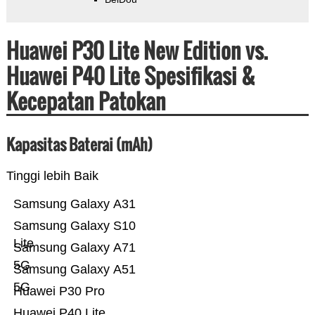
Huawei P30 Lite New Edition vs.
Huawei P40 Lite Spesifikasi &
Kecepatan Patokan
Kapasitas Baterai (mAh)
Tinggi lebih Baik
Samsung Galaxy A31
Samsung Galaxy S10
Lite
Samsung Galaxy A71
5G
Samsung Galaxy A51
5G
Huawei P30 Pro
Huawei P40 Lite