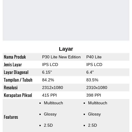
Layar
Nama Produk
P30 Lite New Edition
P40 Lite
Jenis Layar
IPS LCD
IPS LCD
Layar Diagonal
6.15"
6.4"
Tampilan / Tubuh
84.2%
83.5%
Resolusi
2312x1080
2310x1080
Kerapatan Piksel
415 PPI
398 PPI
Multitouch
Multitouch
Glossy
Glossy
Features
2.5D
2.5D