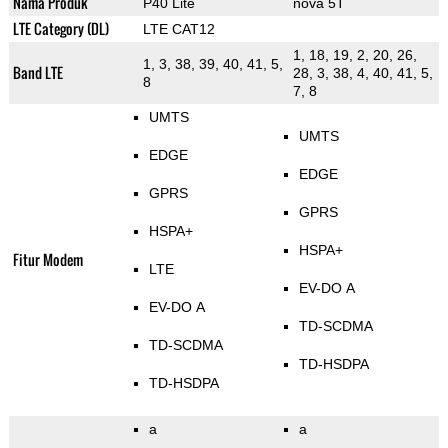
Nama Produk
P40 Lite
nova 5T
LTE Category (DL)
LTE CAT12
1, 18, 19, 2, 20, 26,
1, 3, 38, 39, 40, 41, 5,
Band LTE
28, 3, 38, 4, 40, 41, 5,
8
7, 8
UMTS
UMTS
EDGE
EDGE
GPRS
GPRS
HSPA+
HSPA+
Fitur Modem
LTE
EV-DO A
EV-DO A
TD-SCDMA
TD-SCDMA
TD-HSDPA
TD-HSDPA
a
a