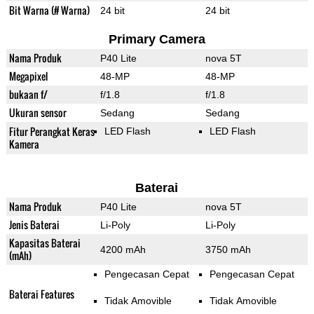
Bit Warna (# Warna)
24 bit
24 bit
Primary Camera
Nama Produk
P40 Lite
nova 5T
Megapixel
48-MP
48-MP
bukaan f/
f/1.8
f/1.8
Ukuran sensor
Sedang
Sedang
Fitur Perangkat Keras
LED Flash
LED Flash
Kamera
Baterai
Nama Produk
P40 Lite
nova 5T
Jenis Baterai
Li-Poly
Li-Poly
Kapasitas Baterai
4200 mAh
3750 mAh
(mAh)
Pengecasan Cepat
Pengecasan Cepat
Baterai Features
Tidak Amovible
Tidak Amovible