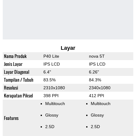
Layar
Nama Produk
P40 Lite
nova 5T
Jenis Layar
IPS LCD
IPS LCD
Layar Diagonal
6.4"
6.26"
Tampilan / Tubuh
83.5%
84.3%
Resolusi
2310x1080
2340x1080
Kerapatan Piksel
398 PPI
412 PPI
Multitouch
Multitouch
Glossy
Glossy
Features
2.5D
2.5D