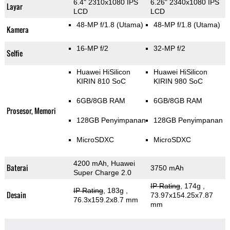
6.4" 2310x1080 IPS
6.26" 2340x1080 IPS
Layar
LCD
LCD
48-MP f/1.8
(Utama)
48-MP f/1.8
(Utama)
Kamera
16-MP f/2
32-MP f/2
Selfie
Huawei HiSilicon
Huawei HiSilicon
KIRIN 810 SoC
KIRIN 980 SoC
6GB/8GB RAM
6GB/8GB RAM
Prosesor, Memori
128GB Penyimpanan
128GB Penyimpanan
MicroSDXC
MicroSDXC
4200 mAh, Huawei
Baterai
3750 mAh
Super Charge 2.0
IP Rating
, 174g
,
IP Rating
, 183g
,
Desain
73.97x154.25x7.87
76.3x159.2x8.7 mm
mm