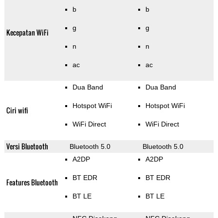
b
b
g
g
Kecepatan WiFi
n
n
ac
ac
Dua Band
Dua Band
Hotspot WiFi
Hotspot WiFi
Ciri wifi
WiFi Direct
WiFi Direct
Versi Bluetooth
Bluetooth 5.0
Bluetooth 5.0
A2DP
A2DP
BT EDR
BT EDR
Features Bluetooth
BT LE
BT LE