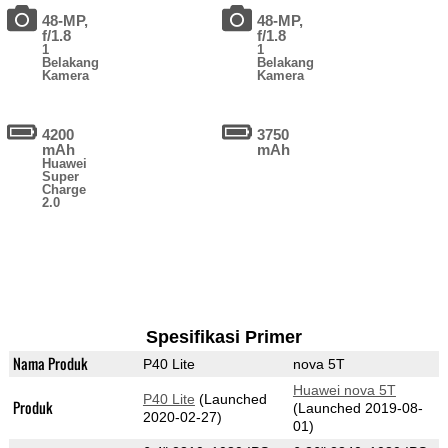
48-MP,
48-MP,
f/1.8
f/1.8
1
1
Belakang
Belakang
Kamera
Kamera
4200
3750
mAh
mAh
Huawei
Super
Charge
2.0
Spesifikasi Primer
Nama Produk
P40 Lite
nova 5T
Huawei nova 5T
P40 Lite
(Launched
Produk
(Launched 2019-08-
2020-02-27)
01)