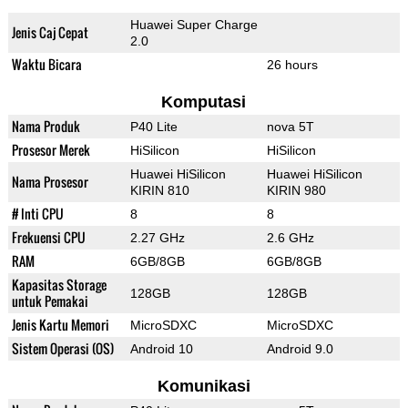
Huawei Super Charge
Jenis Caj Cepat
2.0
Waktu Bicara
26 hours
Komputasi
Nama Produk
P40 Lite
nova 5T
Prosesor Merek
HiSilicon
HiSilicon
Huawei HiSilicon
Huawei HiSilicon
Nama Prosesor
KIRIN 810
KIRIN 980
# Inti CPU
8
8
Frekuensi CPU
2.27 GHz
2.6 GHz
RAM
6GB/8GB
6GB/8GB
Kapasitas Storage
128GB
128GB
untuk Pemakai
Jenis Kartu Memori
MicroSDXC
MicroSDXC
Sistem Operasi (OS)
Android 10
Android 9.0
Komunikasi