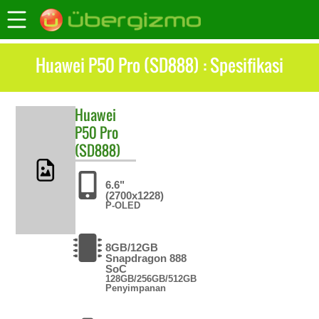
Huawei P50 Pro (SD888) : Spesifikasi
Huawei
P50 Pro
(SD888)
6.6"
(2700x1228)
P-OLED
8GB/12GB
Snapdragon 888
SoC
128GB/256GB/512GB
Penyimpanan