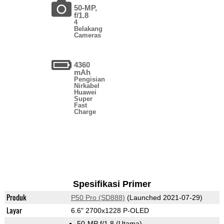
50-MP,
f/1.8
4
Belakang
Cameras
4360
mAh
Pengisian
Nirkabel
Huawei
Super
Fast
Charge
Spesifikasi Primer
Produk
P50 Pro (SD888)
(Launched 2021-07-29)
Layar
6.6" 2700x1228 P-OLED
50-MP f/1.8
(Utama)