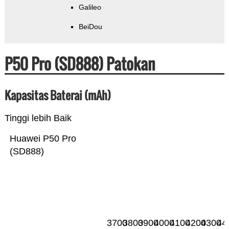
Galileo
BeiDou
P50 Pro (SD888) Patokan
Kapasitas Baterai (mAh)
Tinggi lebih Baik
Huawei P50 Pro
(SD888)
3700
3800
3900
4000
4100
4200
4300
44