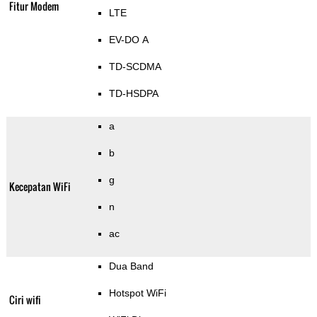
Fitur Modem
LTE
EV-DO A
TD-SCDMA
TD-HSDPA
a
b
g
Kecepatan WiFi
n
ac
Dua Band
Hotspot WiFi
Ciri wifi