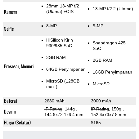
28mm 13-MP f/2
13-MP f/2.2
(Utama)
Kamera
(Utama)
+OIS
8-MP
5-MP
Selfie
HiSilicon Kirin
Snapdragon 425
930/935 SoC
SoC
3GB RAM
2GB RAM
Prosesor, Memori
64GB Penyimpanan
16GB Penyimpanan
MicroSD (128GB
MicroSD
max.)
Baterai
2680 mAh
3000 mAh
IP Rating
, 144g
,
IP Rating
, 150g
,
Desain
144.9x72.1x6.4 mm
152.4x73x7.8 mm
Harga (Sekitar)
$165