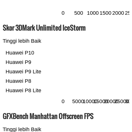
0
500
1000
1500
2000
25
Skor 3DMark Unlimited IceStorm
Tinggi lebih Baik
Huawei P10
Huawei P9
Huawei P9 Lite
Huawei P8
Huawei P8 Lite
0
5000
10000
15000
20000
25000
30
GFXBench Manhattan Offscreen FPS
Tinggi lebih Baik