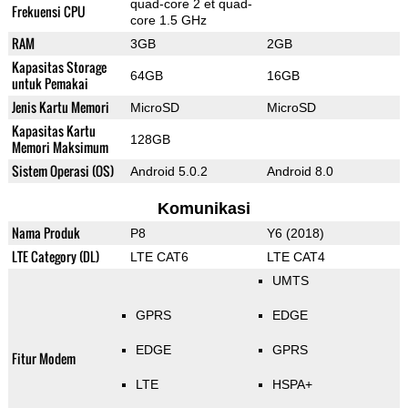
quad-core 2 et quad-
Frekuensi CPU
core 1.5 GHz
RAM
3GB
2GB
Kapasitas Storage
64GB
16GB
untuk Pemakai
Jenis Kartu Memori
MicroSD
MicroSD
Kapasitas Kartu
128GB
Memori Maksimum
Sistem Operasi (OS)
Android 5.0.2
Android 8.0
Komunikasi
Nama Produk
P8
Y6 (2018)
LTE Category (DL)
LTE CAT6
LTE CAT4
UMTS
GPRS
EDGE
EDGE
GPRS
Fitur Modem
LTE
HSPA+