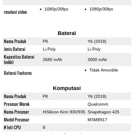
1080p/30fps
1080p/30fps
resolusi video
Baterai
Nama Produk
P8
Y6 (2018)
Jenis Baterai
Li-Poly
Li-Poly
Kapasitas Baterai
2680 mAh
3000 mAh
(mAh)
Tidak Amovible
Baterai Features
Komputasi
Nama Produk
P8
Y6 (2018)
Prosesor Merek
Qualcomm
Nama Prosesor
HiSilicon Kirin 930/935
Snapdragon 425
Model Prosesor
MSM8917
# Inti CPU
8