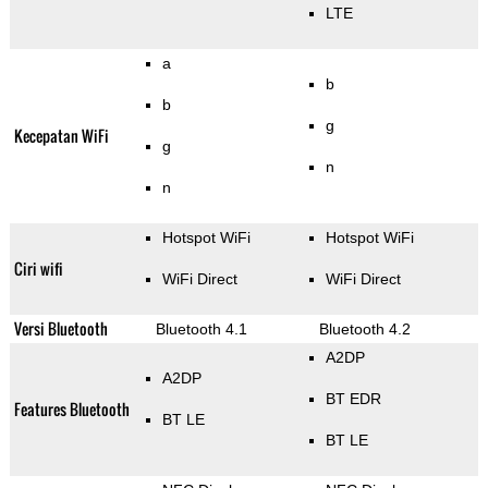
LTE
a
b
b
g
Kecepatan WiFi
g
n
n
Hotspot WiFi
Hotspot WiFi
Ciri wifi
WiFi Direct
WiFi Direct
Versi Bluetooth
Bluetooth 4.1
Bluetooth 4.2
A2DP
A2DP
BT EDR
Features Bluetooth
BT LE
BT LE