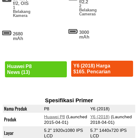
f/2.2
f/2, OIS
2
1
Belakang
Belakang
Cameras
Kamera
3000
2680
mAh
mAh
Y6 (2018) Harga
Huawei P8
$165. Pencarian
News (13)
Spesifikasi Primer
Nama Produk
P8
Y6 (2018)
Huawei P8
(Launched
Y6 (2018)
(Launched
Produk
2015-04-01)
2018-04-01)
5.2" 1920x1080 IPS
5.7" 1440x720 IPS
Layar
LCD
LCD