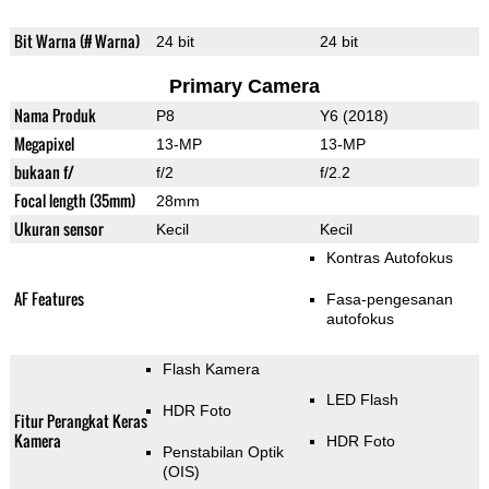
Bit Warna (# Warna)
24 bit
24 bit
Primary Camera
Nama Produk
P8
Y6 (2018)
Megapixel
13-MP
13-MP
bukaan f/
f/2
f/2.2
Focal length (35mm)
28mm
Ukuran sensor
Kecil
Kecil
Kontras Autofokus
AF Features
Fasa-pengesanan
autofokus
Flash Kamera
LED Flash
HDR Foto
Fitur Perangkat Keras
Kamera
HDR Foto
Penstabilan Optik
(OIS)