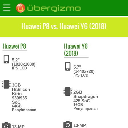
Huawei P8 vs. Huawei Y6 (2018)
Huawei
P8
Huawei
Y6
(2018)
5.2"
(1920x1080)
5.7"
IPS LCD
(1440x720)
IPS LCD
3GB
HiSilicon
2GB
Kirin
Snapdragon
930/935
425 SoC
SoC
16GB
64GB
Penyimpanan
Penyimpanan
13-MP,
13-MP,