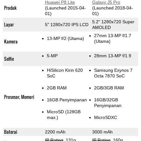
Huawei P8 Lite
Galaxy J5 Pro
Produk
(Launched 2015-04-
(Launched 2018-04-
01)
01)
5.2" 1280x720 Super
Layar
5" 1280x720 IPS LCD
AMOLED
27mm 13-MP f/1.7
13-MP f/2
(Utama)
Kamera
(Utama)
5-MP
28mm 13-MP f/1.9
Selfie
HiSilicon Kirin 620
Samsung Exynos 7
SoC
Octa 7870 SoC
2GB RAM
2GB/3GB RAM
Prosesor, Memori
16GB Penyimpanan
16GB/32GB
Penyimpanan
MicroSD (128GB
max.)
MicroSDXC
Baterai
2200 mAh
3000 mAh
IP Rating
, 131g
,
IP Rating
, 160g
,