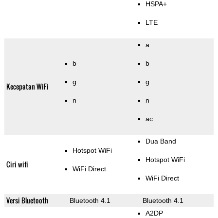
HSPA+
LTE
a
b
b
g
g
Kecepatan WiFi
n
n
ac
Dua Band
Hotspot WiFi
Hotspot WiFi
Ciri wifi
WiFi Direct
WiFi Direct
Versi Bluetooth
Bluetooth 4.1
Bluetooth 4.1
A2DP