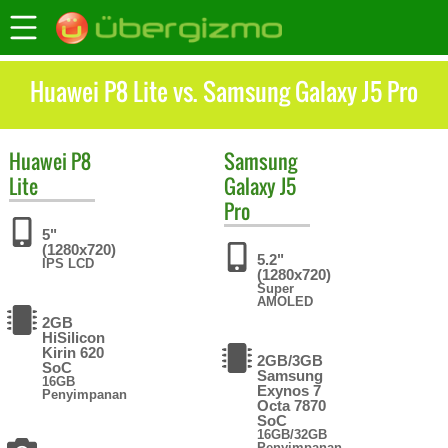
Huawei P8 Lite vs. Samsung Galaxy J5 Pro
Huawei
P8
Samsung
Lite
Galaxy J5
Pro
5"
(1280x720)
5.2"
IPS LCD
(1280x720)
Super
AMOLED
2GB
HiSilicon
Kirin 620
2GB/3GB
SoC
Samsung
16GB
Exynos 7
Penyimpanan
Octa 7870
SoC
16GB/32GB
Penyimpanan