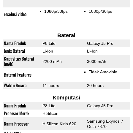
1080p/30fps
1080p/30fps
resolusi video
Baterai
Nama Produk
P8 Lite
Galaxy J5 Pro
Jenis Baterai
Li-Ion
Li-Ion
Kapasitas Baterai
2200 mAh
3000 mAh
(mAh)
Tidak Amovible
Baterai Features
Waktu Bicara
11 hours
20 hours
Komputasi
Nama Produk
P8 Lite
Galaxy J5 Pro
Prosesor Merek
HiSilicon
Samsung Exynos 7
Nama Prosesor
HiSilicon Kirin 620
Octa 7870