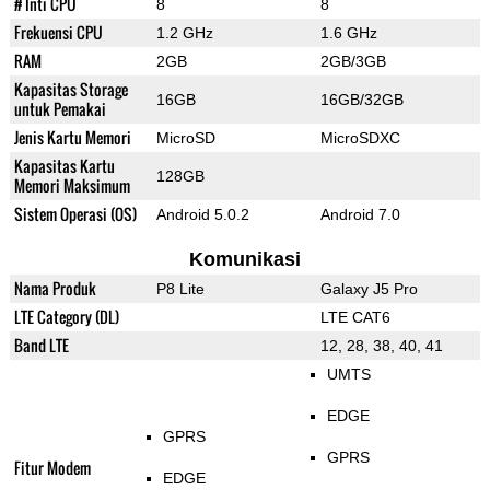
# Inti CPU
8
8
Frekuensi CPU
1.2 GHz
1.6 GHz
RAM
2GB
2GB/3GB
Kapasitas Storage
16GB
16GB/32GB
untuk Pemakai
Jenis Kartu Memori
MicroSD
MicroSDXC
Kapasitas Kartu
128GB
Memori Maksimum
Sistem Operasi (OS)
Android 5.0.2
Android 7.0
Komunikasi
Nama Produk
P8 Lite
Galaxy J5 Pro
LTE Category (DL)
LTE CAT6
Band LTE
12, 28, 38, 40, 41
UMTS
EDGE
GPRS
GPRS
Fitur Modem
EDGE