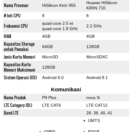
Huawei HiSilicon
Nama Prosesor
HiSilicon Kirin 955
KIRIN 710
# Inti CPU
8
8
quad-core 2.5 et
Frekuensi CPU
2.2 GHz
quad-core 1.8 GHz
RAM
4GB
4GB
Kapasitas Storage
64GB
128GB
untuk Pemakai
Jenis Kartu Memori
MicroSD
MicroSDXC
Kapasitas Kartu
128GB
Memori Maksimum
Sistem Operasi (OS)
Android 6.0
Android 8.1
Komunikasi
Nama Produk
P9 Plus
nova 3i
LTE Category (DL)
LTE CAT6
LTE CAT12
Band LTE
28, 38, 40, 41
UMTS
GPRS
EDGE