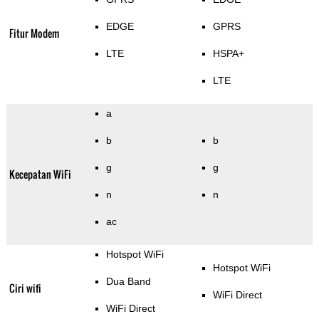
EDGE
GPRS
Fitur Modem
LTE
HSPA+
LTE
a
b
b
g
g
Kecepatan WiFi
n
n
ac
Hotspot WiFi
Hotspot WiFi
Dua Band
Ciri wifi
WiFi Direct
WiFi Direct