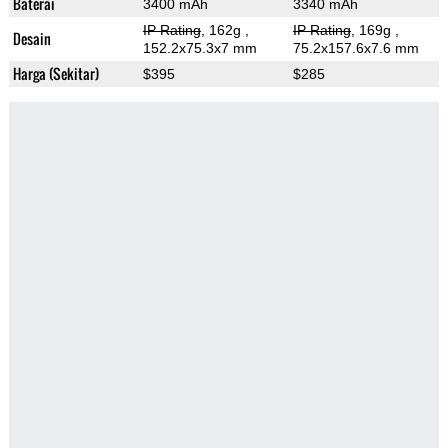
Baterai
3400 mAh
3340 mAh
IP Rating
, 162g
,
IP Rating
, 169g
,
Desain
152.2x75.3x7 mm
75.2x157.6x7.6 mm
Harga (Sekitar)
$395
$285