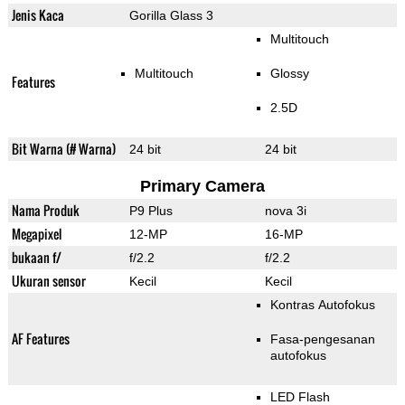
Jenis Kaca
Gorilla Glass 3
Multitouch
Multitouch
Glossy
Features
2.5D
Bit Warna (# Warna)
24 bit
24 bit
Primary Camera
Nama Produk
P9 Plus
nova 3i
Megapixel
12-MP
16-MP
bukaan f/
f/2.2
f/2.2
Ukuran sensor
Kecil
Kecil
Kontras Autofokus
AF Features
Fasa-pengesanan
autofokus
LED Flash