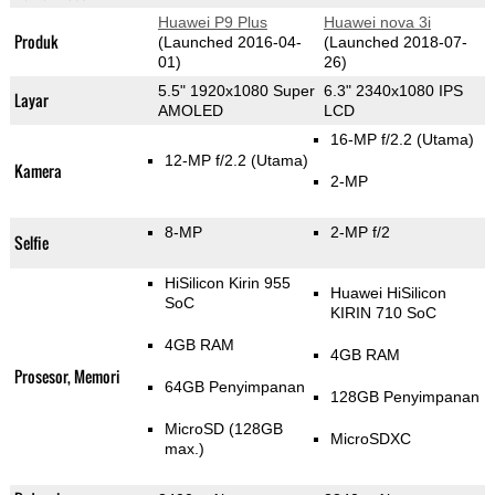
Huawei P9 Plus
Huawei nova 3i
Produk
(Launched 2016-04-
(Launched 2018-07-
01)
26)
5.5" 1920x1080 Super
6.3" 2340x1080 IPS
Layar
AMOLED
LCD
16-MP f/2.2
(Utama)
12-MP f/2.2
(Utama)
Kamera
2-MP
8-MP
2-MP f/2
Selfie
HiSilicon Kirin 955
Huawei HiSilicon
SoC
KIRIN 710 SoC
4GB RAM
4GB RAM
Prosesor, Memori
64GB Penyimpanan
128GB Penyimpanan
MicroSD (128GB
MicroSDXC
max.)