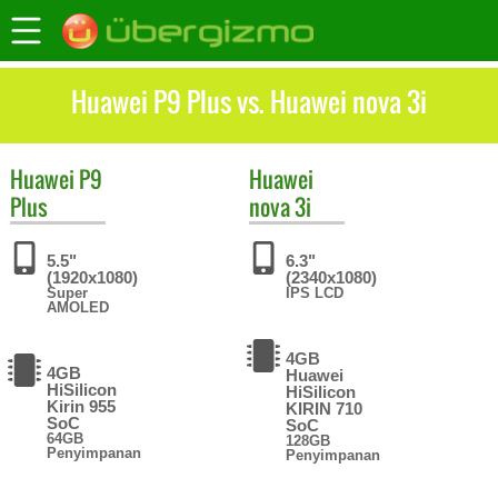
Huawei P9 Plus vs. Huawei nova 3i
Huawei
P9
Huawei
Plus
nova 3i
5.5"
6.3"
(1920x1080)
(2340x1080)
Super
IPS LCD
AMOLED
4GB
4GB
Huawei
HiSilicon
HiSilicon
Kirin 955
KIRIN 710
SoC
SoC
64GB
128GB
Penyimpanan
Penyimpanan