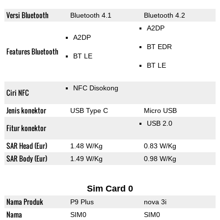
Versi Bluetooth
Bluetooth 4.1
Bluetooth 4.2
A2DP
A2DP
BT EDR
Features Bluetooth
BT LE
BT LE
NFC Disokong
Ciri NFC
Jenis konektor
USB Type C
Micro USB
USB 2.0
Fitur konektor
SAR Head (Eur)
1.48 W/Kg
0.83 W/Kg
SAR Body (Eur)
1.49 W/Kg
0.98 W/Kg
Sim Card 0
Nama Produk
P9 Plus
nova 3i
Nama
SIM0
SIM0