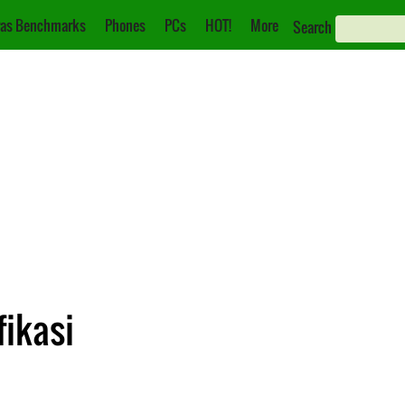
as Benchmarks
Phones
PCs
HOT!
More
Search
fikasi