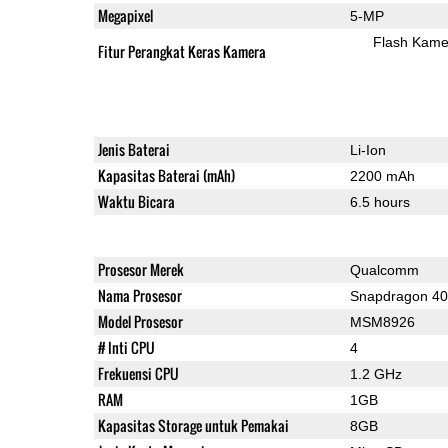
Megapixel
5-MP
Flash Kame
Fitur Perangkat Keras Kamera
Jenis Baterai
Li-Ion
Kapasitas Baterai (mAh)
2200 mAh
Waktu Bicara
6.5 hours
Prosesor Merek
Qualcomm
Nama Prosesor
Snapdragon 4
Model Prosesor
MSM8926
# Inti CPU
4
Frekuensi CPU
1.2 GHz
RAM
1GB
Kapasitas Storage untuk Pemakai
8GB