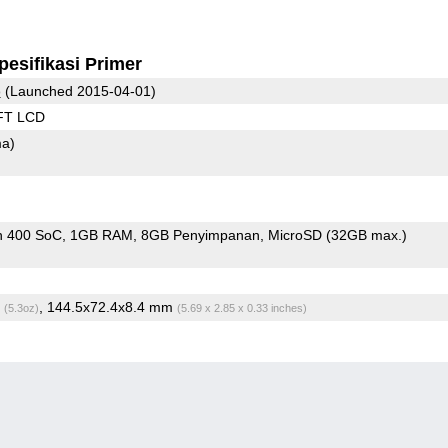
pesifikasi Primer
o
(Launched 2015-04-01)
FT LCD
ma)
n 400 SoC
1GB RAM
8GB Penyimpanan
MicroSD (32GB max.)
g
, 144.5x72.4x8.4 mm
(5.3oz)
(5.69 x 2.85 x 0.33 inches)