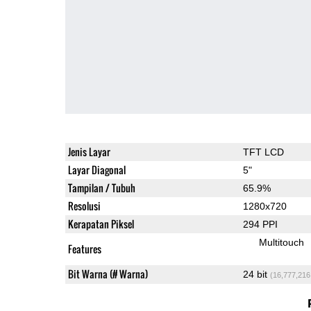
Jenis Layar
TFT LCD
Layar Diagonal
5"
Tampilan / Tubuh
65.9%
Resolusi
1280x720
Kerapatan Piksel
294 PPI
Multitouch
Features
Bit Warna (# Warna)
24 bit
(16,777,216