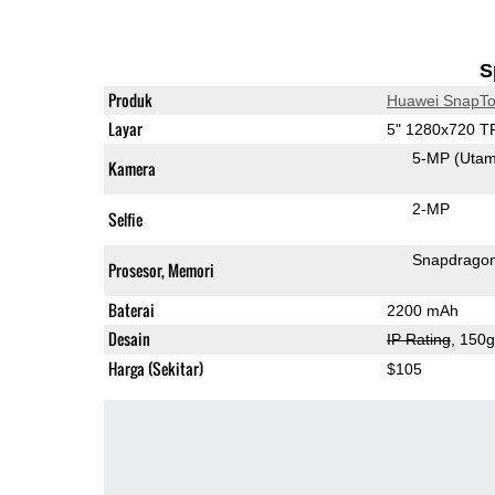
S
Produk
Huawei SnapT
Layar
5" 1280x720 T
5-MP
(Uta
Kamera
2-MP
Selfie
Snapdrago
Prosesor, Memori
Baterai
2200 mAh
Desain
IP Rating
, 150
Harga (Sekitar)
$105