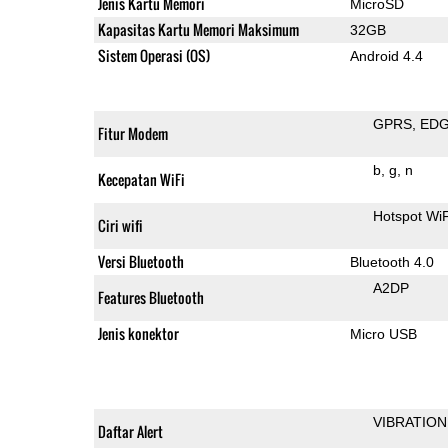
Jenis Kartu Memori
MicroSD
Kapasitas Kartu Memori Maksimum
32GB
Sistem Operasi (OS)
Android 4.4
GPRS
ED
Fitur Modem
b
g
n
Kecepatan WiFi
Hotspot WiF
Ciri wifi
Versi Bluetooth
Bluetooth 4.0
A2DP
Features Bluetooth
Jenis konektor
Micro USB
VIBRATION
Daftar Alert