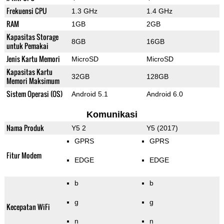
Frekuensi CPU
1.3 GHz
1.4 GHz
RAM
1GB
2GB
Kapasitas Storage
8GB
16GB
untuk Pemakai
Jenis Kartu Memori
MicroSD
MicroSD
Kapasitas Kartu
32GB
128GB
Memori Maksimum
Sistem Operasi (OS)
Android 5.1
Android 6.0
Komunikasi
Nama Produk
Y5 2
Y5 (2017)
GPRS
GPRS
Fitur Modem
EDGE
EDGE
b
b
g
g
Kecepatan WiFi
n
n