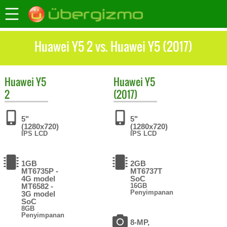
Huawei Y5 2 vs. Huawei Y5 (2017)
Huawei
Y5
Huawei
Y5
2
(2017)
5"
5"
(1280x720)
(1280x720)
IPS LCD
IPS LCD
1GB
2GB
MT6735P -
MT6737T
4G model
SoC
MT6582 -
16GB
Penyimpanan
3G model
SoC
8GB
Penyimpanan
8-MP,