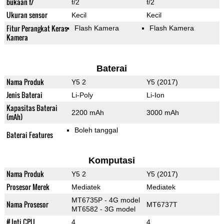
bukaan f/
f/2
f/2
Ukuran sensor
Kecil
Kecil
Fitur Perangkat Keras
Flash Kamera
Flash Kamera
Kamera
Baterai
Nama Produk
Y5 2
Y5 (2017)
Jenis Baterai
Li-Poly
Li-Ion
Kapasitas Baterai
2200 mAh
3000 mAh
(mAh)
Boleh tanggal
Baterai Features
Komputasi
Nama Produk
Y5 2
Y5 (2017)
Prosesor Merek
Mediatek
Mediatek
MT6735P - 4G model
Nama Prosesor
MT6737T
MT6582 - 3G model
# Inti CPU
4
4