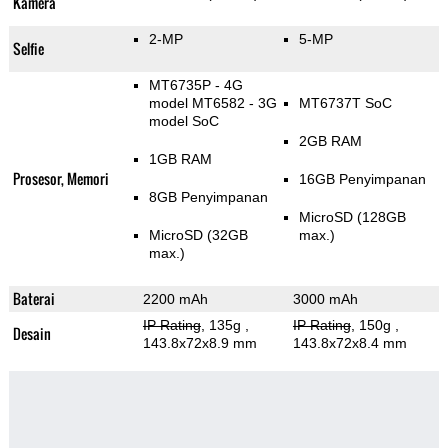
Kamera
2-MP
5-MP
Selfie
MT6735P - 4G
model MT6582 - 3G
MT6737T SoC
model SoC
2GB RAM
1GB RAM
Prosesor, Memori
16GB Penyimpanan
8GB Penyimpanan
MicroSD (128GB
MicroSD (32GB
max.)
max.)
Baterai
2200 mAh
3000 mAh
IP Rating
, 135g
,
IP Rating
, 150g
,
Desain
143.8x72x8.9 mm
143.8x72x8.4 mm