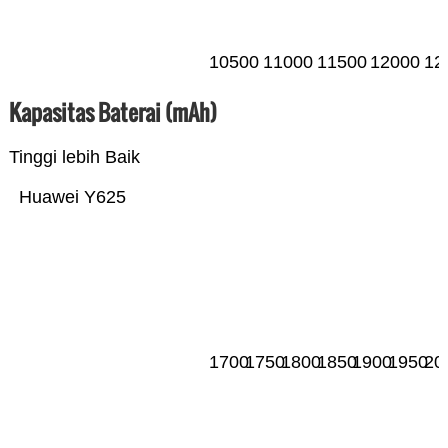
10500
11000
11500
12000
12
Kapasitas Baterai (mAh)
Tinggi lebih Baik
Huawei Y625
1700
1750
1800
1850
1900
1950
20