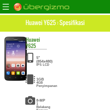
Huawei Y625 : Spesifikasi
Huawei
Y625
5"
(854x480)
IPS LCD
1GB
4GB
Penyimpanan
8-MP
1
Belakang