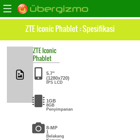
ZTE Iconic Phablet : Spesifikasi
ZTE
Iconic
Phablet
5.7"
(1280x720)
IPS LCD
1GB
8GB
Penyimpanan
8-MP
1
Belakang