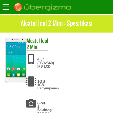
Alcatel Idol 2 Mini : Spesifikasi
Alcatel
Idol
2 Mini
4.5"
(960x540)
IPS LCD
1GB
4GB
Penyimpanan
8-MP
1
Belakang