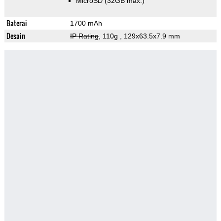
MicroSD (32GB max.)
Baterai
1700 mAh
Desain
IP Rating
, 110g
, 129x63.5x7.9 mm