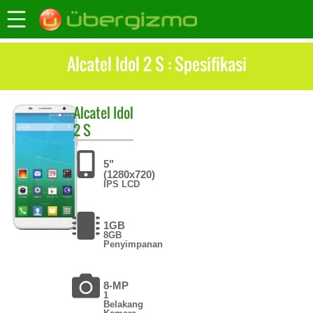
Alcatel Idol 2 S : Spesifikasi
Alcatel
Idol
2 S
5"
(1280x720)
IPS LCD
1GB
8GB
Penyimpanan
8-MP
1
Belakang