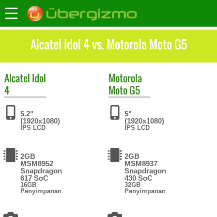
Alcatel Idol 4 vs. Motorola Moto G5
Alcatel
Idol
Motorola
4
Moto G5
5.2"
5"
(1920x1080)
(1920x1080)
IPS LCD
IPS LCD
2GB
2GB
MSM8952
MSM8937
Snapdragon
Snapdragon
617 SoC
430 SoC
16GB
32GB
Penyimpanan
Penyimpanan