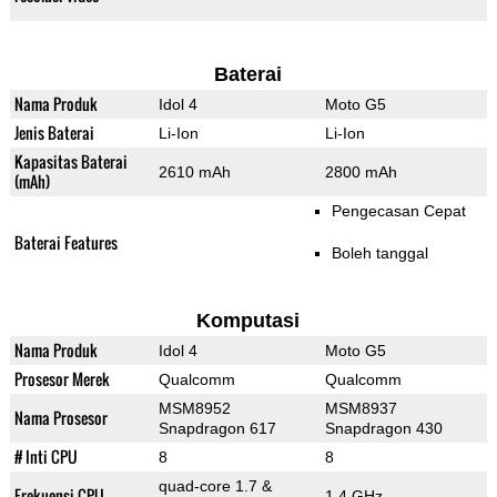
Baterai
Nama Produk
Idol 4
Moto G5
Jenis Baterai
Li-Ion
Li-Ion
Kapasitas Baterai
2610 mAh
2800 mAh
(mAh)
Pengecasan Cepat
Baterai Features
Boleh tanggal
Komputasi
Nama Produk
Idol 4
Moto G5
Prosesor Merek
Qualcomm
Qualcomm
MSM8952
MSM8937
Nama Prosesor
Snapdragon 617
Snapdragon 430
# Inti CPU
8
8
quad-core 1.7 &
Frekuensi CPU
1.4 GHz