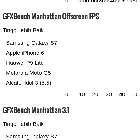
0
1000
2000
3000
4000
5000
60
GFXBench Manhattan Offscreen FPS
Tinggi lebih Baik
Samsung Galaxy S7
Apple iPhone 6
Huawei P9 Lite
Motorola Moto G5
Alcatel Idol 3 (5.5)
0
10
20
30
40
50
GFXBench Manhattan 3.1
Tinggi lebih Baik
Samsung Galaxy S7