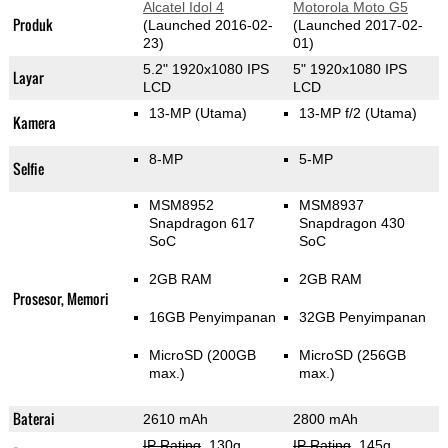
Alcatel Idol 4
Motorola Moto G5
Produk
(Launched 2016-02-
(Launched 2017-02-
23)
01)
5.2" 1920x1080 IPS
5" 1920x1080 IPS
Layar
LCD
LCD
13-MP
(Utama)
13-MP f/2
(Utama)
Kamera
8-MP
5-MP
Selfie
MSM8952
MSM8937
Snapdragon 617
Snapdragon 430
SoC
SoC
2GB RAM
2GB RAM
Prosesor, Memori
16GB Penyimpanan
32GB Penyimpanan
MicroSD (200GB
MicroSD (256GB
max.)
max.)
Baterai
2610 mAh
2800 mAh
IP Rating
, 130g
,
IP Rating
, 145g
,