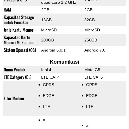
quad-core 1.2 GHz
RAM
2GB
2GB
Kapasitas Storage
16GB
32GB
untuk Pemakai
Jenis Kartu Memori
MicroSD
MicroSD
Kapasitas Kartu
200GB
256GB
Memori Maksimum
Sistem Operasi (OS)
Android 6.0.1
Android 7.0
Komunikasi
Nama Produk
Idol 4
Moto G5
LTE Category (DL)
LTE CAT4
LTE CAT6
GPRS
GPRS
EDGE
EDGE
Fitur Modem
LTE
LTE
a
a