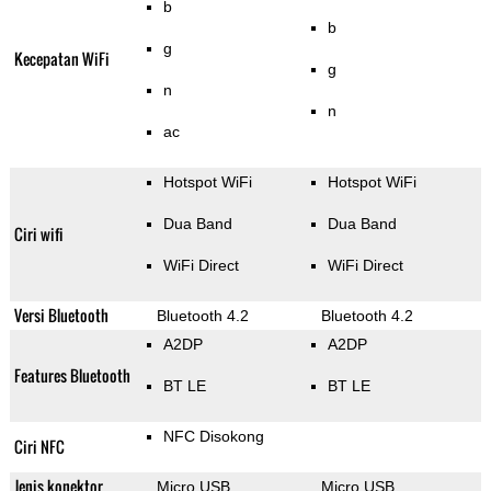
b
b
g
Kecepatan WiFi
g
n
n
ac
Hotspot WiFi
Hotspot WiFi
Dua Band
Dua Band
Ciri wifi
WiFi Direct
WiFi Direct
Versi Bluetooth
Bluetooth 4.2
Bluetooth 4.2
A2DP
A2DP
Features Bluetooth
BT LE
BT LE
NFC Disokong
Ciri NFC
Jenis konektor
Micro USB
Micro USB