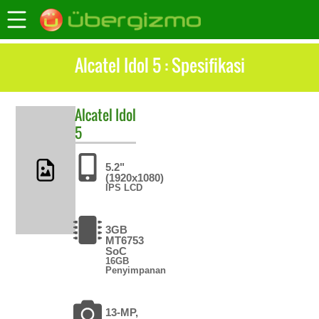
Alcatel Idol 5 : Spesifikasi
Alcatel
Idol
5
5.2"
(1920x1080)
IPS LCD
3GB
MT6753
SoC
16GB
Penyimpanan
13-MP,