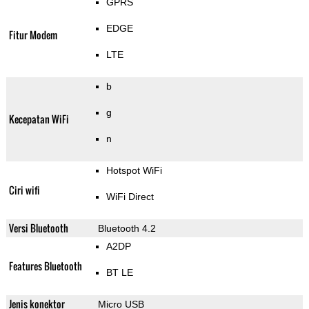
GPRS
EDGE
Fitur Modem
LTE
b
g
Kecepatan WiFi
n
Hotspot WiFi
Ciri wifi
WiFi Direct
Versi Bluetooth
Bluetooth 4.2
A2DP
Features Bluetooth
BT LE
Jenis konektor
Micro USB