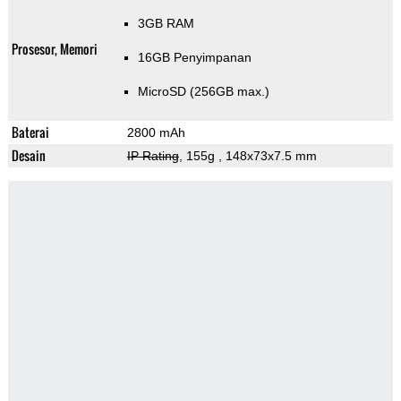
3GB RAM
Prosesor, Memori
16GB Penyimpanan
MicroSD (256GB max.)
Baterai
2800 mAh
Desain
IP Rating
, 155g
, 148x73x7.5 mm