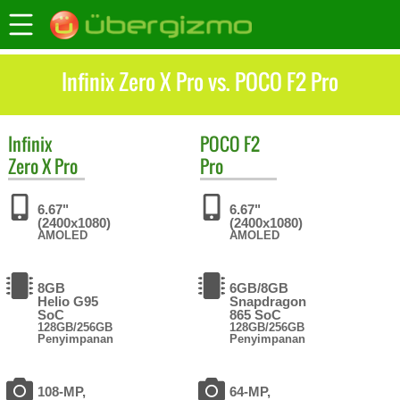
Infinix Zero X Pro vs. POCO F2 Pro
Infinix
POCO
F2
Zero X Pro
Pro
6.67"
6.67"
(2400x1080)
(2400x1080)
AMOLED
AMOLED
8GB
6GB/8GB
Helio G95
Snapdragon
SoC
865 SoC
128GB/256GB
128GB/256GB
Penyimpanan
Penyimpanan
108-MP,
64-MP,