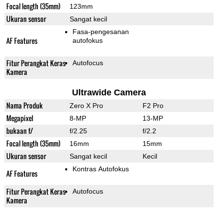
Focal length (35mm)
123mm
Ukuran sensor
Sangat kecil
Fasa-pengesanan
AF Features
autofokus
Fitur Perangkat Keras
Autofocus
Kamera
Ultrawide Camera
Nama Produk
Zero X Pro
F2 Pro
Megapixel
8-MP
13-MP
bukaan f/
f/2.25
f/2.2
Focal length (35mm)
16mm
15mm
Ukuran sensor
Sangat kecil
Kecil
Kontras Autofokus
AF Features
Fitur Perangkat Keras
Autofocus
Kamera