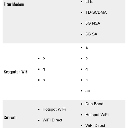
LTE
Fitur Modem
TD-SCDMA
5G NSA
5G SA
a
b
b
g
g
Kecepatan WiFi
n
n
ac
Dua Band
Hotspot WiFi
Hotspot WiFi
Ciri wifi
WiFi Direct
WiFi Direct