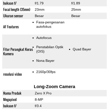
bukaan f/
f/1.79
f/1.89
Focal length (35mm)
23mm
25mm
Ukuran sensor
Besar
Besar
Fasa-pengesanan
AF Features
autofokus
Autofocus
Penstabilan Optik
Fitur Perangkat Keras
Quad Bayer
(OIS)
Kamera
Nona Bayer
2160p/30fps
resolusi video
Long-Zoom Camera
Nama Produk
Zero X Pro
Megapixel
8-MP
bukaan f/
f/3.4