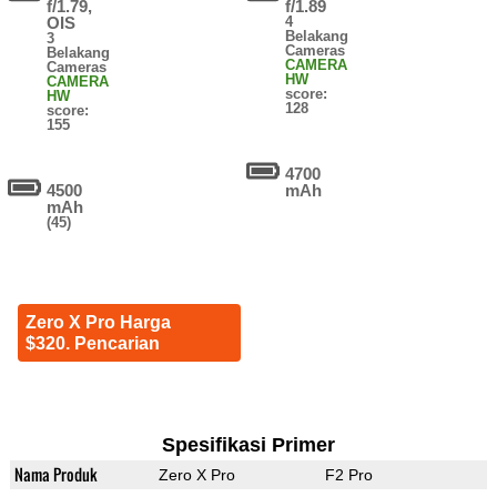
f/1.79,
f/1.89
OIS
4
Belakang
3
Cameras
Belakang
CAMERA
Cameras
HW
CAMERA
score:
HW
128
score:
155
4700
4500
mAh
mAh
(45)
Zero X Pro Harga
$320. Pencarian
Spesifikasi Primer
Nama Produk
Zero X Pro
F2 Pro