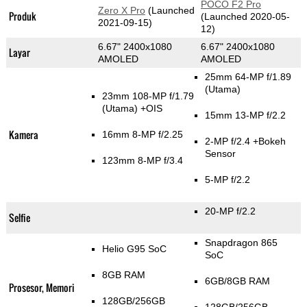
POCO F2 Pro
Zero X Pro
(Launched
Produk
(Launched 2020-05-
2021-09-15)
12)
6.67" 2400x1080
6.67" 2400x1080
Layar
AMOLED
AMOLED
25mm 64-MP f/1.89
(Utama)
23mm 108-MP f/1.79
(Utama)
+OIS
15mm 13-MP f/2.2
Kamera
16mm 8-MP f/2.25
2-MP f/2.4
+Bokeh
Sensor
123mm 8-MP f/3.4
5-MP f/2.2
20-MP f/2.2
Selfie
Snapdragon 865
Helio G95 SoC
SoC
8GB RAM
6GB/8GB RAM
Prosesor, Memori
128GB/256GB