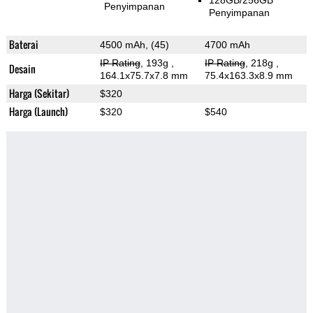
128GB/256GB
Penyimpanan
Penyimpanan
Baterai
4500 mAh, (45)
4700 mAh
IP Rating
, 193g
,
IP Rating
, 218g
,
Desain
164.1x75.7x7.8 mm
75.4x163.3x8.9 mm
Harga (Sekitar)
$320
Harga (Launch)
$320
$540