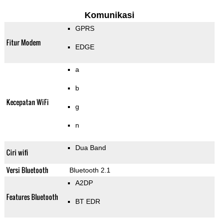
Komunikasi
GPRS
Fitur Modem
EDGE
a
b
Kecepatan WiFi
g
n
Dua Band
Ciri wifi
Versi Bluetooth
Bluetooth 2.1
A2DP
Features Bluetooth
BT EDR