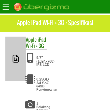
Apple iPad Wi-Fi + 3G : Spesifikasi
Apple
iPad
Wi-Fi + 3G
9.7"
(1024x768)
IPS LCD
0.25GB
A4 SoC
64GB
Penyimpanan
1
Belakang